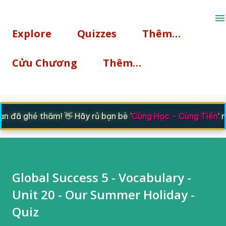
Chuyển đến nội dung chính
Explore
Quizzes
Thêm…
Cửu Chương
Thêm…
 đã ghé thăm! 👋 Hãy rủ bạn bè '
Cùng Học - Cùng Tiến
' n
Global Success 5 - Vocabulary -
Unit 20 - Our Summer Holiday -
Quiz