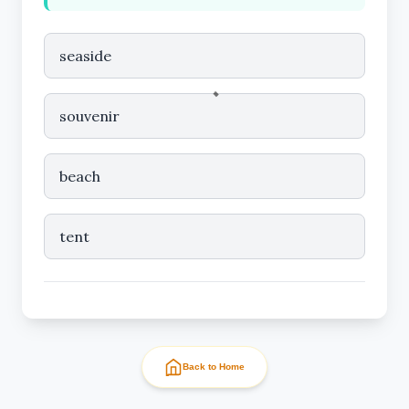
seaside
souvenir
beach
tent
Back to Home