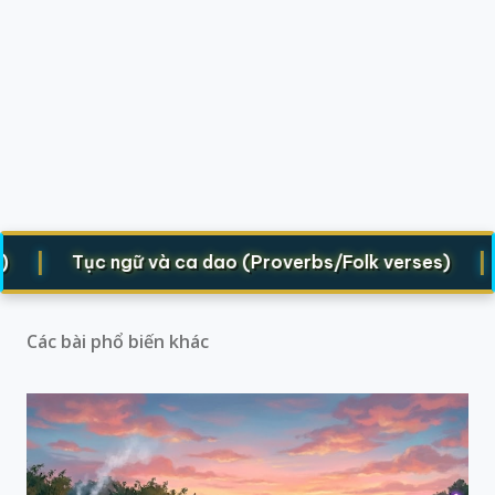
|
|
Tục ngữ và ca dao (Proverbs/Folk verses)
Tr
Các bài phổ biến khác