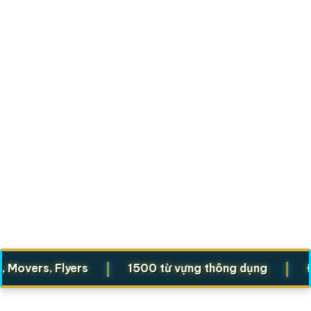
|
|
, Flyers
1500 từ vựng thông dụng
Động từ 