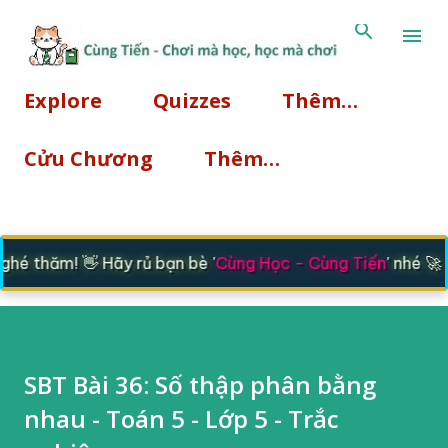
Chuyển đến nội dung chính
Explore
Quizzes
Thêm…
Cửu Chương
Thêm…
é thăm! 👋 Hãy rủ bạn bè '
Cùng Học - Cùng Tiến
' nhé 🚀
SBT Bài 36: Số thập phân bằng
nhau - Toán 5 - Lớp 5 - Trắc