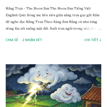
Nắng Trưa - The Noon Sun The Noon Sun Tiếng Việt
English Quiz Bóng mẹ liêu xiêu giữa nắng trưa gay gắt Bấm
để nghe đọc Nắng Trưa Theo Băng Sơn Nắng cứ như từng
dòng lửa xối xuống mặt đất. Buổi trưa ngồi trong nhà nhìn
ra sân, thấy rất rõ n...
CHIA SẺ
2 NHẬN XÉT
CHI TIẾT »