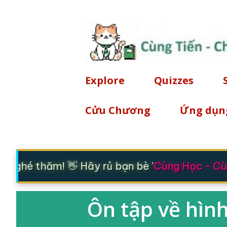
Explore
Quizzes
Cửu Chương
Ứng dụn
 ghé thăm! 👋 Hãy rủ bạn bè '
Cùng Học - Cùn
Ôn tập về hình