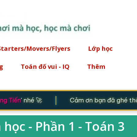
Chuyển đến nội dung chính
Starters/Movers/Flyers
Lớp học
g
Toán đố vui - IQ
Thêm
|
g Tiến
' nhé 🚀
Cảm ơn bạn đã ghé thăm
 học - Phần 1 - Toán 3