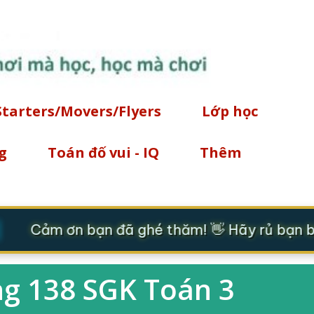
Chuyển đến nội dung chính
Starters/Movers/Flyers
Lớp học
g
Toán đố vui - IQ
Thêm
Cảm ơn bạn đã ghé thăm! 👋 Hãy rủ bạn bè
ng 138 SGK Toán 3