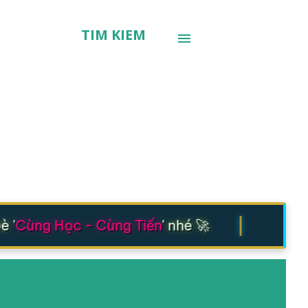
TÌM KIẾM
|
 '
Cùng Học - Cùng Tiến
' nhé 🚀