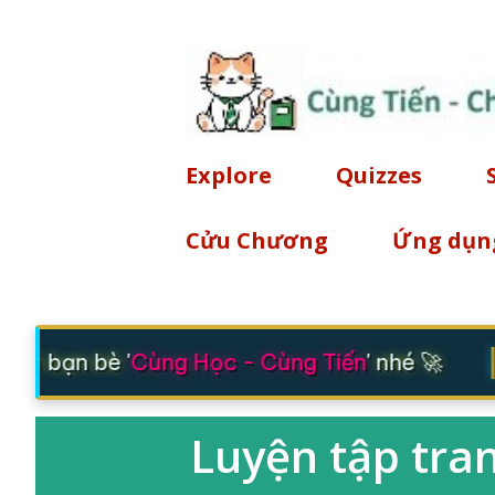
Explore
Quizzes
Cửu Chương
Ứng dụn
|
rủ bạn bè '
Cùng Học - Cùng Tiến
' nhé 🚀
Luyện tập tra