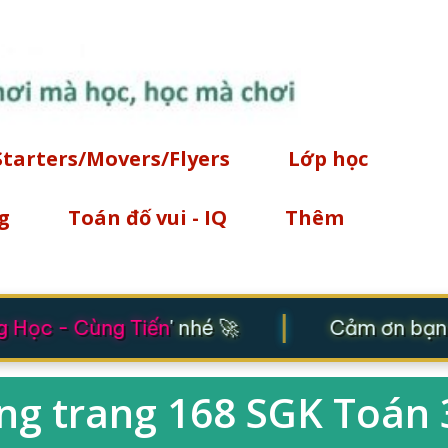
Chuyển đến nội dung chính
Starters/Movers/Flyers
Lớp học
g
Toán đố vui - IQ
Thêm
|
Học - Cùng Tiến
' nhé 🚀
Cảm ơn bạn đ
ng trang 168 SGK Toán 