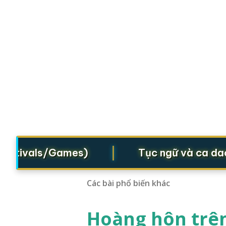
|
stivals/Games)
Tục ngữ và ca dao (P
Các bài phổ biến khác
Hoàng hôn trên