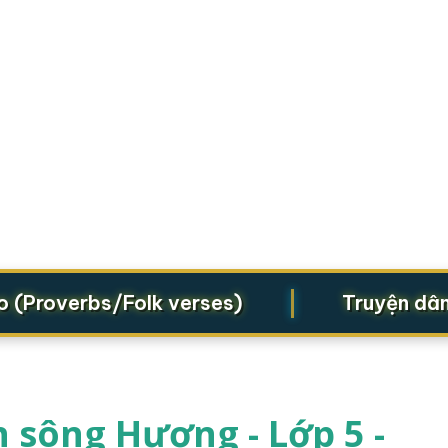
|
roverbs/Folk verses)
Truyện dân gia
 sông Hương - Lớp 5 -