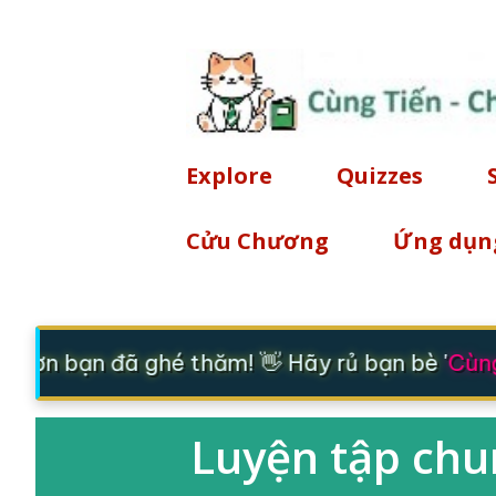
Explore
Quizzes
Cửu Chương
Ứng dụn
 ơn bạn đã ghé thăm! 👋 Hãy rủ bạn bè '
Cùng 
Luyện tập chu