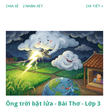
ra sân, thấy rất rõ n...
CHIA SẺ
2 NHẬN XÉT
CHI TIẾT »
Ông trời bật lửa - Bài Thơ - Lớp 3