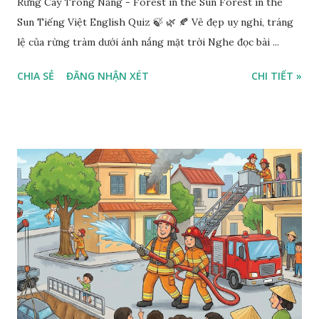
Rừng Cây Trong Nắng - Forest in the Sun Forest in the
Sun Tiếng Việt English Quiz 🍃 🌿 🍂 Vẻ đẹp uy nghi, tráng
lệ của rừng tràm dưới ánh nắng mặt trời Nghe đọc bài ...
CHIA SẺ
ĐĂNG NHẬN XÉT
CHI TIẾT »