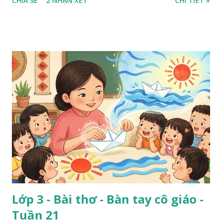
CHIA SẺ
2 NHẬN XÉT
CHI TIẾT »
Lớp 3 - Bài thơ - Bàn tay cô giáo -
Tuần 21