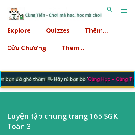
Chuyển đến nội dung chính
Explore
Quizzes
Thêm…
Cửu Chương
Thêm…
 bạn đã ghé thăm! 👋 Hãy rủ bạn bè '
Cùng Học - Cùng Tiế
Luyện tập chung trang 165 SGK
Toán 3