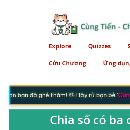
Explore
Quizzes
Cửu Chương
Ứng dụn
m ơn bạn đã ghé thăm! 👋 Hãy rủ bạn bè '
Cùng
Chia số có ba 