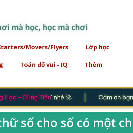
Chuyển đến nội dung chính
Starters/Movers/Flyers
Lớp học
g
Toán đố vui - IQ
Thêm
|
 Học - Cùng Tiến
' nhé 🚀
Cảm ơn bạn đ
chữ số cho số có một c