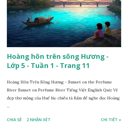
Hoàng hôn trên sông Hương -
Lớp 5 - Tuần 1 - Trang 11
Hoàng Hôn Trên Sông Hương - Sunset on the Perfume
River Sunset on Perfume River Tiếng Việt English Quiz Vẻ
đẹp thơ mộng của Huế lúc chiều tà Bấm để nghe đọc Hoàng
...
CHIA SẺ
2 NHẬN XÉT
CHI TIẾT »