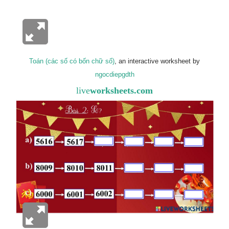
Toán (các số có bốn chữ số)
, an interactive worksheet by
ngocdiepgdth
live
worksheets.com