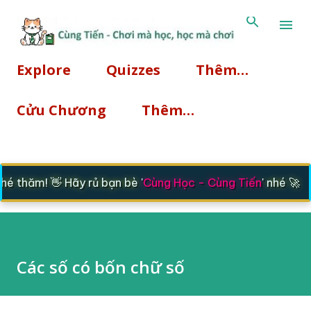
Chuyển đến nội dung chính
Explore
Quizzes
Thêm…
Cửu Chương
Thêm…
 thăm! 👋 Hãy rủ bạn bè '
Cùng Học - Cùng Tiến
' nhé 🚀
Các số có bốn chữ số