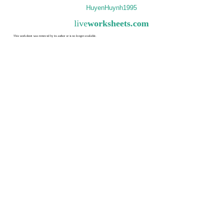
HuyenHuynh1995
live
worksheets.com