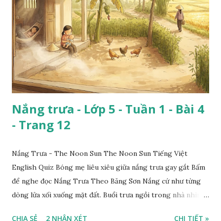
Nắng trưa - Lớp 5 - Tuần 1 - Bài 4
- Trang 12
Nắng Trưa - The Noon Sun The Noon Sun Tiếng Việt
English Quiz Bóng mẹ liêu xiêu giữa nắng trưa gay gắt Bấm
để nghe đọc Nắng Trưa Theo Băng Sơn Nắng cứ như từng
dòng lửa xối xuống mặt đất. Buổi trưa ngồi trong nhà nhìn
ra sân, thấy rất rõ n...
CHIA SẺ
2 NHẬN XÉT
CHI TIẾT »