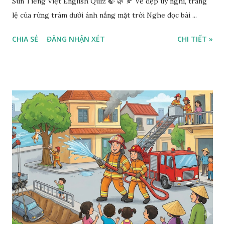
Sun Tiếng Việt English Quiz 🍃 🌿 🍂 Vẻ đẹp uy nghi, tráng
lệ của rừng tràm dưới ánh nắng mặt trời Nghe đọc bài ...
CHIA SẺ
ĐĂNG NHẬN XÉT
CHI TIẾT »