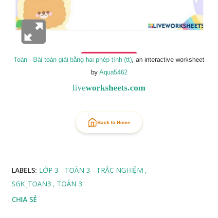
Toán - Bài toán giải bằng hai phép tính (tt)
, an interactive worksheet
by
Aqua5462
live
worksheets.com
Back to Home
LABELS:
LỚP 3 - TOÁN 3 - TRẮC NGHIỆM
SGK_TOAN3
TOÁN 3
CHIA SẺ