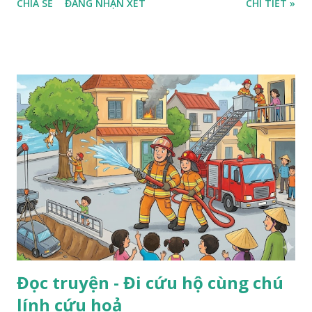
CHIA SẺ
ĐĂNG NHẬN XÉT
CHI TIẾT »
Đọc truyện - Đi cứu hộ cùng chú
lính cứu hoả