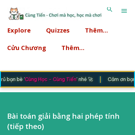
Chuyển đến nội dung chính
Explore
Quizzes
Thêm…
Cửu Chương
Thêm…
|
 bạn bè '
Cùng Học - Cùng Tiến
' nhé 🚀
Cảm ơn bạn đ
Bài toán giải bằng hai phép tính
(tiếp theo)