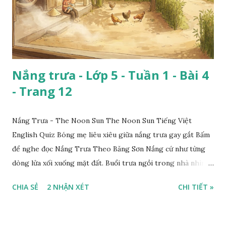
Nắng trưa - Lớp 5 - Tuần 1 - Bài 4
- Trang 12
Nắng Trưa - The Noon Sun The Noon Sun Tiếng Việt
English Quiz Bóng mẹ liêu xiêu giữa nắng trưa gay gắt Bấm
để nghe đọc Nắng Trưa Theo Băng Sơn Nắng cứ như từng
dòng lửa xối xuống mặt đất. Buổi trưa ngồi trong nhà nhìn
ra sân, thấy rất rõ n...
CHIA SẺ
2 NHẬN XÉT
CHI TIẾT »