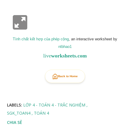
Tính chất kết hợp của phép cộng
, an interactive worksheet by
ntbhao1
live
worksheets.com
Back to Home
LABELS:
LỚP 4 - TOÁN 4 - TRẮC NGHIỆM
SGK_TOAN4
TOÁN 4
CHIA SẺ