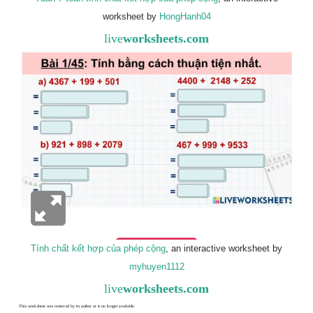
worksheet by
HongHanh04
live
worksheets.com
Tính chất kết hợp của phép cộng
, an interactive worksheet by
myhuyen1112
live
worksheets.com