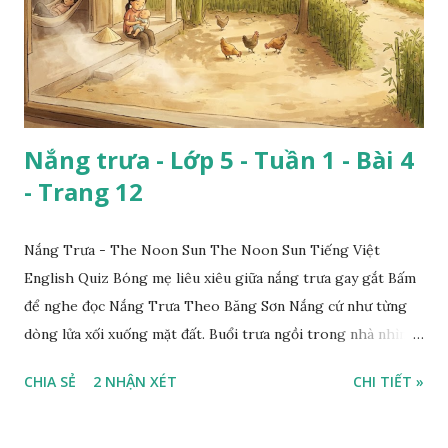
Nắng trưa - Lớp 5 - Tuần 1 - Bài 4
- Trang 12
Nắng Trưa - The Noon Sun The Noon Sun Tiếng Việt
English Quiz Bóng mẹ liêu xiêu giữa nắng trưa gay gắt Bấm
để nghe đọc Nắng Trưa Theo Băng Sơn Nắng cứ như từng
dòng lửa xối xuống mặt đất. Buổi trưa ngồi trong nhà nhìn
ra sân, thấy rất rõ n...
CHIA SẺ
2 NHẬN XÉT
CHI TIẾT »