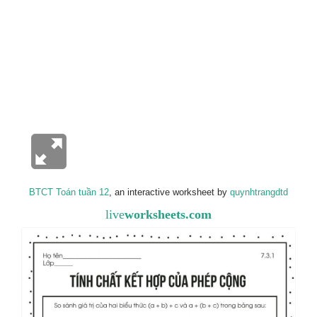
BTCT Toán tuần 12
, an interactive worksheet by
quynhtrangdtd
live
worksheets.com