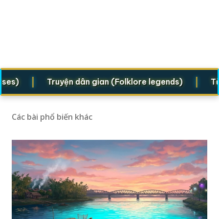
|
|
Truyện dân gian (Folklore legends)
Từ vựng
Các bài phổ biến khác