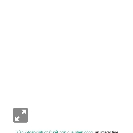
Tuần 7-toán-tính chất kết hợp của phép cộng
, an interactive