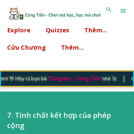
Chuyển đến nội dung chính
Explore
Quizzes
Thêm…
Cửu Chương
Thêm…
|
 👋 Hãy rủ bạn bè '
Cùng Học - Cùng Tiến
' nhé 🚀
Cả
7. Tính chất kết hợp của phép
cộng