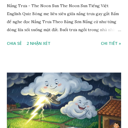
Nắng Trưa - The Noon Sun The Noon Sun Tiếng Việt
English Quiz Bóng mẹ liêu xiêu giữa nắng trưa gay gắt Bấm
để nghe đọc Nắng Trưa Theo Băng Sơn Nắng cứ như từng
dòng lửa xối xuống mặt đất. Buổi trưa ngồi trong nhà nhìn
ra sân, thấy rất rõ n...
CHIA SẺ
2 NHẬN XÉT
CHI TIẾT »