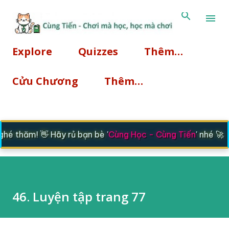
Chuyển đến nội dung chính
Explore
Quizzes
Thêm…
Cửu Chương
Thêm…
é thăm! 👋 Hãy rủ bạn bè '
Cùng Học - Cùng Tiến
' nhé 🚀
46. Luyện tập trang 77