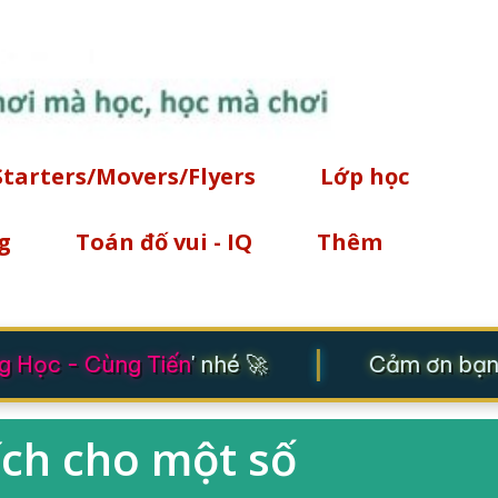
Chuyển đến nội dung chính
Starters/Movers/Flyers
Lớp học
g
Toán đố vui - IQ
Thêm
|
 Học - Cùng Tiến
' nhé 🚀
Cảm ơn bạn đ
ích cho một số