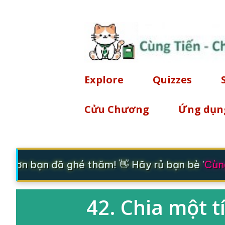
Explore
Quizzes
Cửu Chương
Ứng dụn
m ơn bạn đã ghé thăm! 👋 Hãy rủ bạn bè '
Cùng
42. Chia một t