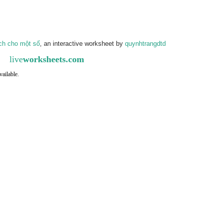
ch cho một số
, an interactive worksheet by
quynhtrangdtd
live
worksheets.com