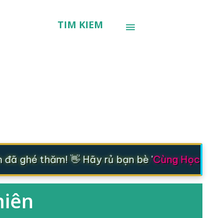
TÌM KIẾM
đã ghé thăm! 👋 Hãy rủ bạn bè '
Cùng Học - Cù
hiên