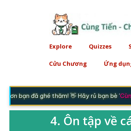
Explore
Quizzes
Cửu Chương
Ứng dụn
m ơn bạn đã ghé thăm! 👋 Hãy rủ bạn bè '
Cùng
4. Ôn tập về c