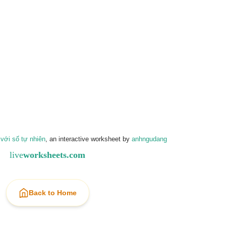
 với số tự nhiên
, an interactive worksheet by
anhngudang
live
worksheets.com
Back to Home