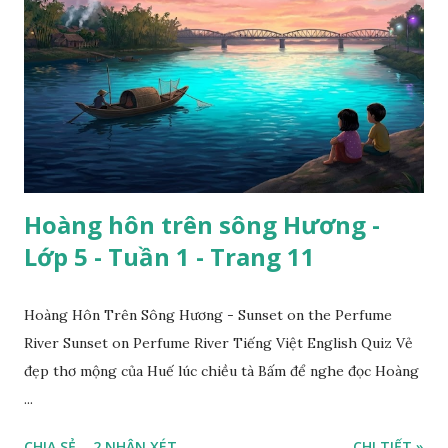
Hoàng hôn trên sông Hương -
Lớp 5 - Tuần 1 - Trang 11
Hoàng Hôn Trên Sông Hương - Sunset on the Perfume
River Sunset on Perfume River Tiếng Việt English Quiz Vẻ
đẹp thơ mộng của Huế lúc chiều tà Bấm để nghe đọc Hoàng
...
CHIA SẺ
2 NHẬN XÉT
CHI TIẾT »