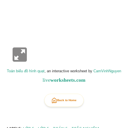
Toán biểu đồ hình quạt
, an interactive worksheet by
CamVinhNguyen
live
worksheets.com
Back to Home