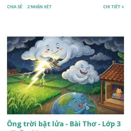
ra sân, thấy rất rõ n...
CHIA SẺ
2 NHẬN XÉT
CHI TIẾT »
Ông trời bật lửa - Bài Thơ - Lớp 3