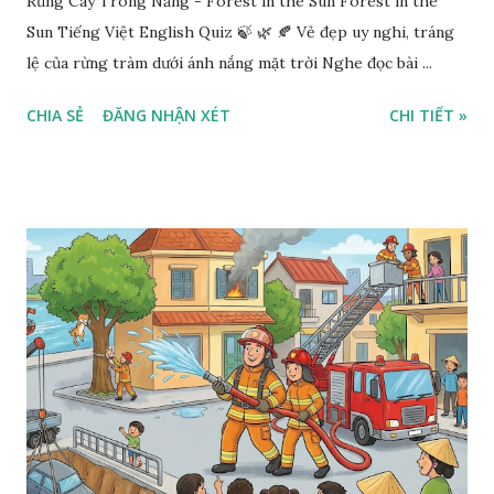
Rừng Cây Trong Nắng - Forest in the Sun Forest in the
Sun Tiếng Việt English Quiz 🍃 🌿 🍂 Vẻ đẹp uy nghi, tráng
lệ của rừng tràm dưới ánh nắng mặt trời Nghe đọc bài ...
CHIA SẺ
ĐĂNG NHẬN XÉT
CHI TIẾT »