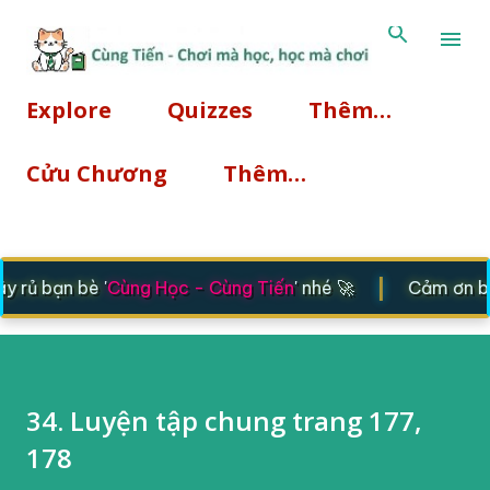
Chuyển đến nội dung chính
Explore
Quizzes
Thêm…
Cửu Chương
Thêm…
|
rủ bạn bè '
Cùng Học - Cùng Tiến
' nhé 🚀
Cảm ơn bạn
34. Luyện tập chung trang 177,
178