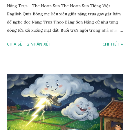
Nắng Trưa - The Noon Sun The Noon Sun Tiếng Việt
English Quiz Bóng mẹ liêu xiêu giữa nắng trưa gay gắt Bấm
để nghe đọc Nắng Trưa Theo Băng Sơn Nắng cứ như từng
dòng lửa xối xuống mặt đất. Buổi trưa ngồi trong nhà nhìn
ra sân, thấy rất rõ n...
CHIA SẺ
2 NHẬN XÉT
CHI TIẾT »