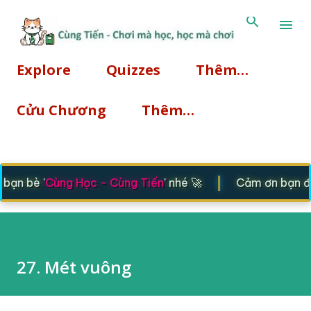
Chuyển đến nội dung chính
Explore
Quizzes
Thêm…
Cửu Chương
Thêm…
|
ạn bè '
Cùng Học - Cùng Tiến
' nhé 🚀
Cảm ơn bạn đã g
27. Mét vuông