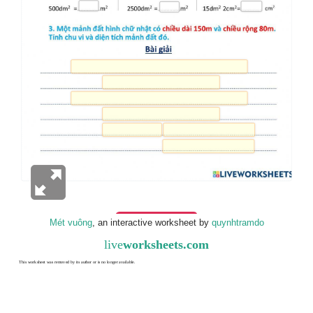
Mét vuông
, an interactive worksheet by
quynhtramdo
live
worksheets.com