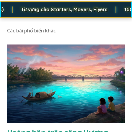
|
Từ vựng cho Starters, Movers, Flyers
1500 từ 
Các bài phổ biến khác