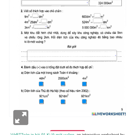
VởBTToán in bài 91-Ki lô mét vuông
, an interactive worksheet by