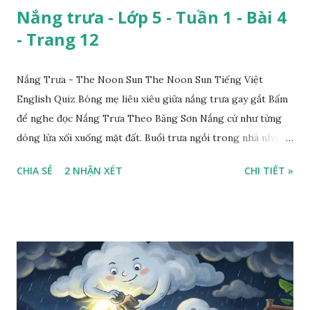
Nắng trưa - Lớp 5 - Tuần 1 - Bài 4
- Trang 12
Nắng Trưa - The Noon Sun The Noon Sun Tiếng Việt
English Quiz Bóng mẹ liêu xiêu giữa nắng trưa gay gắt Bấm
để nghe đọc Nắng Trưa Theo Băng Sơn Nắng cứ như từng
dòng lửa xối xuống mặt đất. Buổi trưa ngồi trong nhà nhìn
ra sân, thấy rất rõ n...
CHIA SẺ
2 NHẬN XÉT
CHI TIẾT »