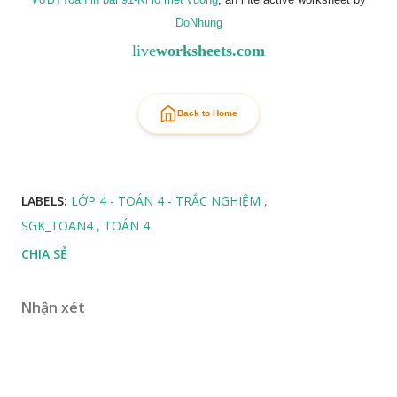
DoNhung
live
worksheets.com
Back to Home
LABELS:
LỚP 4 - TOÁN 4 - TRẮC NGHIỆM
SGK_TOAN4
TOÁN 4
CHIA SẺ
Nhận xét