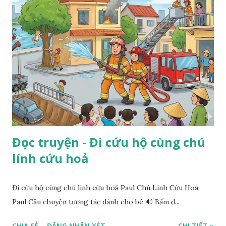
Đọc truyện - Đi cứu hộ cùng chú
lính cứu hoả
Đi cứu hộ cùng chú lính cứu hoả Paul Chú Lính Cứu Hoả
Paul Câu chuyện tương tác dành cho bé 🔊 Bấm đ...
CHIA SẺ
ĐĂNG NHẬN XÉT
CHI TIẾT »