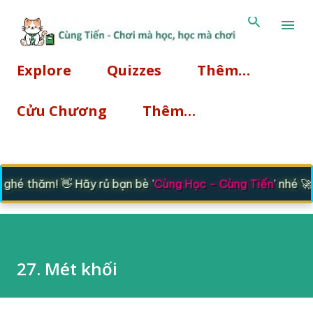
Chuyển đến nội dung chính
Explore
Quizzes
Thêm…
Cửu Chương
Thêm…
ghé thăm! 👋 Hãy rủ bạn bè '
Cùng Học - Cùng Tiến
' nhé 🚀
27. Mét khối