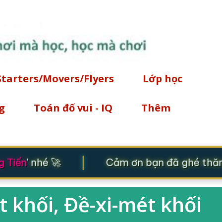
Chuyển đến nội dung chính
Starters/Movers/Flyers
Lớp học
g
Toán đố vui - IQ
Thêm
|
Tiến
' nhé 🚀
Cảm ơn bạn đã ghé thăm! 
t khối, Đề-xi-mét khối