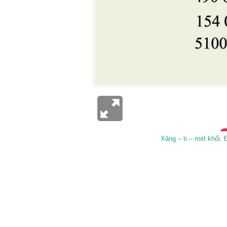
Xăng – ti – mét khối. Đ