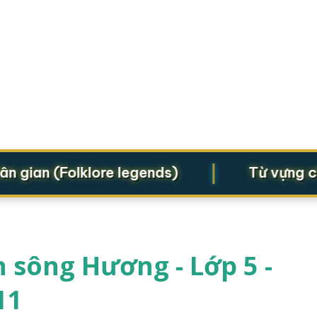
|
ian (Folklore legends)
Từ vựng cho S
 sông Hương - Lớp 5 -
11