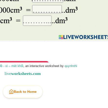
ề - xi – mét khối
, an interactive worksheet by
quynhnhi
live
worksheets.com
Back to Home