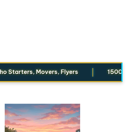
|
tarters, Movers, Flyers
1500 từ vựn