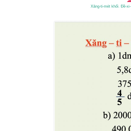
Xăng-ti-mét khối. Đề-xi