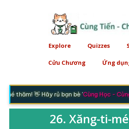
Explore
Quizzes
Cửu Chương
Ứng dụn
ghé thăm! 👋 Hãy rủ bạn bè '
Cùng Học - Cùng 
26. Xăng-ti-mé