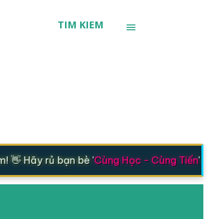
TÌM KIẾM
👋 Hãy rủ bạn bè '
Cùng Học - Cùng Tiến
' nhé 