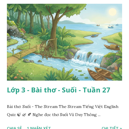
Lớp 3 - Bài thơ - Suối - Tuần 27
Bài thơ: Suối - The Stream The Stream Tiếng Việt English
Quiz 🍃 🌿 🍂 Nghe đọc thơ Suối Vũ Duy Thông ...
CHIA SẺ
1 NHẬN XÉT
CHI TIẾT »