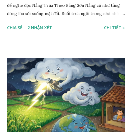
để nghe đọc Nắng Trưa Theo Băng Sơn Nắng cứ như từng
dòng lửa xối xuống mặt đất. Buổi trưa ngồi trong nhà nhìn
ra sân, thấy rất rõ n...
CHIA SẺ
2 NHẬN XÉT
CHI TIẾT »