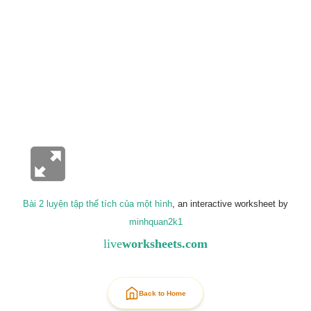
Bài 2 luyện tập thể tích của một hình
, an interactive worksheet by
minhquan2k1
live
worksheets.com
Back to Home