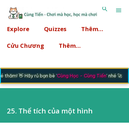
Chuyển đến nội dung chính
Explore
Quizzes
Thêm…
Cửu Chương
Thêm…
|
thăm! 👋 Hãy rủ bạn bè '
Cùng Học - Cùng Tiến
' nhé 🚀
25. Thể tích của một hình