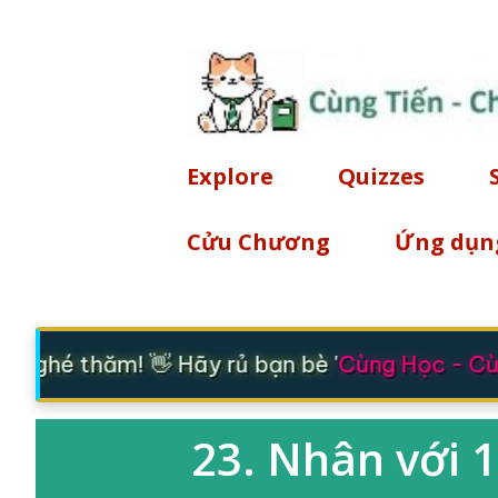
Explore
Quizzes
Cửu Chương
Ứng dụn
ã ghé thăm! 👋 Hãy rủ bạn bè '
Cùng Học - Cùn
23. Nhân với 10