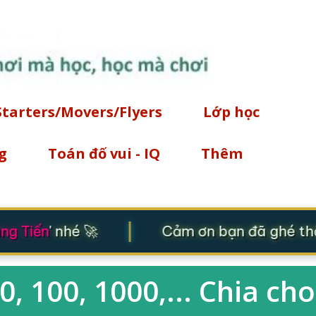
Chuyển đến nội dung chính
Starters/Movers/Flyers
Lớp học
g
Toán đố vui - IQ
Thêm
|
g Tiến
' nhé 🚀
Cảm ơn bạn đã ghé thăm
, 100, 1000,... Chia cho