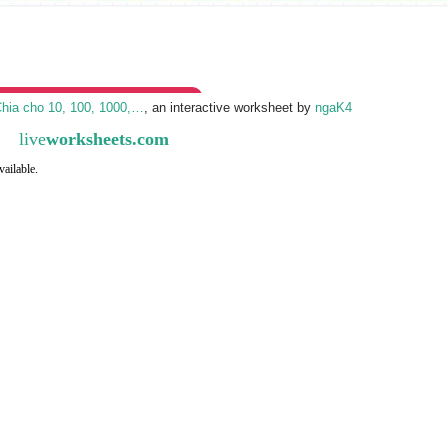
hia cho 10, 100, 1000,…
, an interactive worksheet by
ngaK4
live
worksheets.com