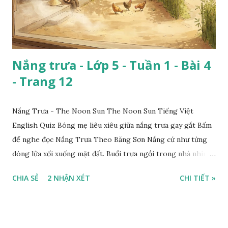
Nắng trưa - Lớp 5 - Tuần 1 - Bài 4
- Trang 12
Nắng Trưa - The Noon Sun The Noon Sun Tiếng Việt
English Quiz Bóng mẹ liêu xiêu giữa nắng trưa gay gắt Bấm
để nghe đọc Nắng Trưa Theo Băng Sơn Nắng cứ như từng
dòng lửa xối xuống mặt đất. Buổi trưa ngồi trong nhà nhìn
ra sân, thấy rất rõ n...
CHIA SẺ
2 NHẬN XÉT
CHI TIẾT »