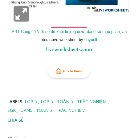
PBT Củng cố Viết số đo khối lượng dưới dạng số thập phân
, an
interactive worksheet by
duyenltt
live
worksheets.com
Back to Home
LABELS:
LỚP 5
LỚP 5 - TOÁN 5 - TRẮC NGHIỆM
SGK_TOAN5
TOÁN 5
TRẮC NGHIỆM
CHIA SẺ