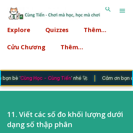
Chuyển đến nội dung chính
Explore
Quizzes
Thêm…
Cửu Chương
Thêm…
|
bạn bè '
Cùng Học - Cùng Tiến
' nhé 🚀
Cảm ơn bạn đã 
11. Viết các số đo khối lượng dưới
dạng số thập phân