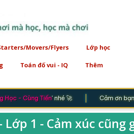
Chuyển đến nội dung chính
Starters/Movers/Flyers
Lớp học
g
Toán đố vui - IQ
Thêm
|
 Học - Cùng Tiến
' nhé 🚀
Cảm ơn bạn đ
- Lớp 1 - Cảm xúc cũng 