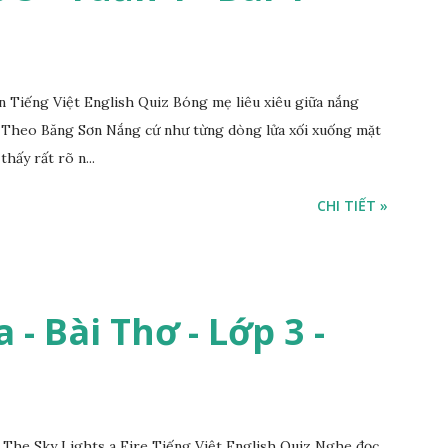
Tiếng Việt English Quiz Bóng mẹ liêu xiêu giữa nắng
 Theo Băng Sơn Nắng cứ như từng dòng lửa xối xuống mặt
thấy rất rõ n...
CHI TIẾT »
 - Bài Thơ - Lớp 3 -
 The Sky Lights a Fire Tiếng Việt English Quiz Nghe đọc