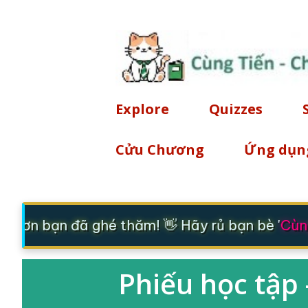
Explore
Quizzes
Cửu Chương
Ứng dụn
m ơn bạn đã ghé thăm! 👋 Hãy rủ bạn bè '
Cùng
Phiếu học tập 