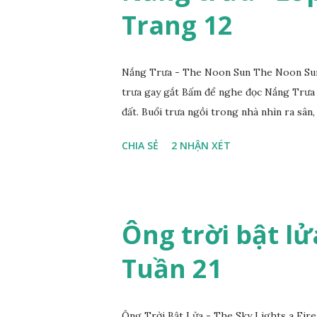
Trang 12
Nắng Trưa - The Noon Sun The Noon Sun 
trưa gay gắt Bấm để nghe đọc Nắng Trưa
đất. Buổi trưa ngồi trong nhà nhìn ra sân, 
CHIA SẺ
2 NHẬN XÉT
Ông trời bật lửa
Tuần 21
Ông Trời Bật Lửa - The Sky Lights a Fire