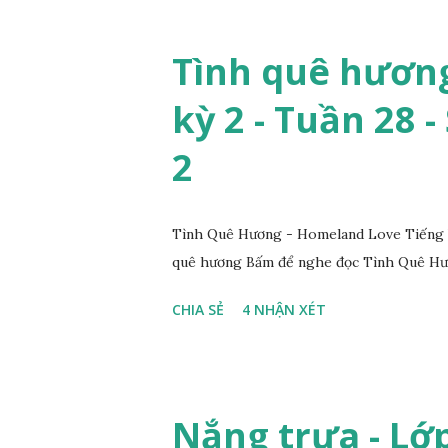
Tình quê hương
kỳ 2 - Tuần 28 -
2
Tình Quê Hương - Homeland Love Tiếng V
quê hương Bấm để nghe đọc Tình Quê Hươ
CHIA SẺ
4 NHẬN XÉT
Nắng trưa - Lớp 