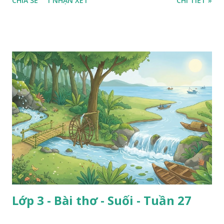
CHIA SẺ
1 NHẬN XÉT
CHI TIẾT »
Lớp 3 - Bài thơ - Suối - Tuần 27