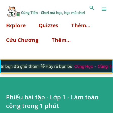
Chuyển đến nội dung chính
Explore
Quizzes
Thêm…
Cửu Chương
Thêm…
 bạn đã ghé thăm! 👋 Hãy rủ bạn bè '
Cùng Học - Cùng Tiế
Phiếu bài tập - Lớp 1 - Làm toán
cộng trong 1 phút