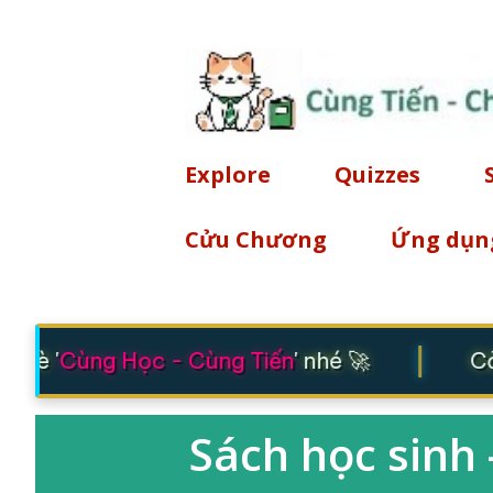
Explore
Quizzes
Cửu Chương
Ứng dụn
|
 bè '
Cùng Học - Cùng Tiến
' nhé 🚀
Cảm
Sách học sinh -