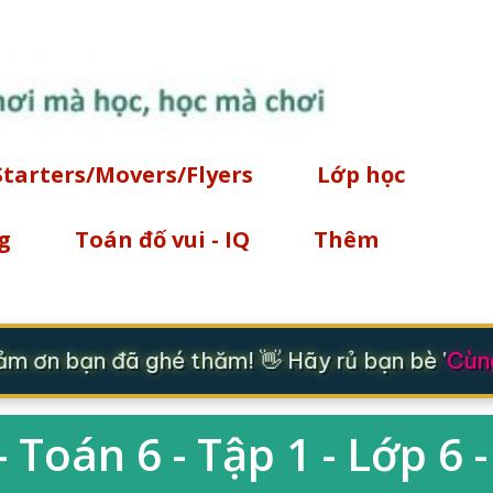
Chuyển đến nội dung chính
Starters/Movers/Flyers
Lớp học
g
Toán đố vui - IQ
Thêm
 ơn bạn đã ghé thăm! 👋 Hãy rủ bạn bè '
Cùng 
 Toán 6 - Tập 1 - Lớp 6 -