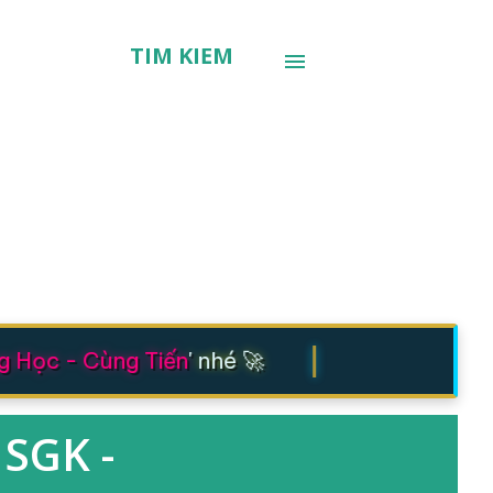
TÌM KIẾM
|
Học - Cùng Tiến
' nhé 🚀
 SGK -