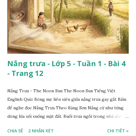
Nắng trưa - Lớp 5 - Tuần 1 - Bài 4
- Trang 12
Nắng Trưa - The Noon Sun The Noon Sun Tiếng Việt
English Quiz Bóng mẹ liêu xiêu giữa nắng trưa gay gắt Bấm
để nghe đọc Nắng Trưa Theo Băng Sơn Nắng cứ như từng
dòng lửa xối xuống mặt đất. Buổi trưa ngồi trong nhà nhìn
ra sân, thấy rất rõ n...
CHIA SẺ
2 NHẬN XÉT
CHI TIẾT »