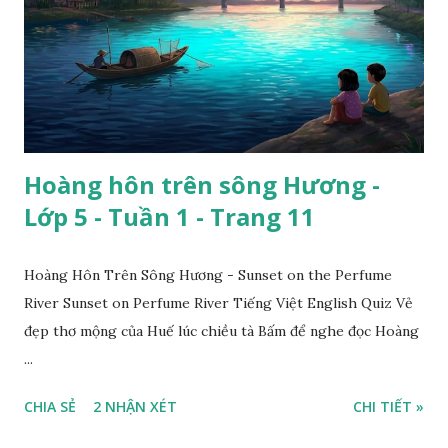
Hoàng hôn trên sông Hương -
Lớp 5 - Tuần 1 - Trang 11
Hoàng Hôn Trên Sông Hương - Sunset on the Perfume
River Sunset on Perfume River Tiếng Việt English Quiz Vẻ
đẹp thơ mộng của Huế lúc chiều tà Bấm để nghe đọc Hoàng
...
CHIA SẺ
2 NHẬN XÉT
CHI TIẾT »