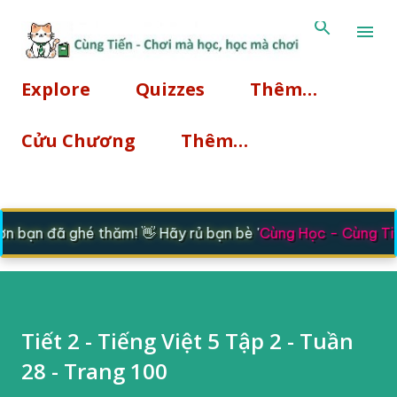
Chuyển đến nội dung chính
Explore
Quizzes
Thêm…
Cửu Chương
Thêm…
 bạn đã ghé thăm! 👋 Hãy rủ bạn bè '
Cùng Học - Cùng Tiế
Tiết 2 - Tiếng Việt 5 Tập 2 - Tuần
28 - Trang 100