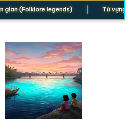
|
an (Folklore legends)
Từ vựng cho St