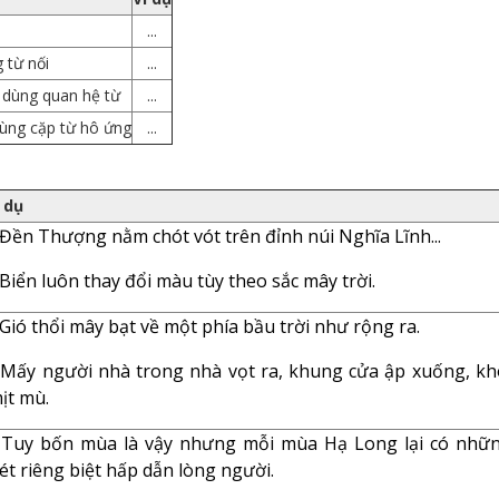
...
 từ nối
...
 dùng quan hệ từ
...
ùng cặp từ hô ứng
...
 dụ
 Đền Thượng nằm chót vót trên đỉnh núi Nghĩa Lĩnh...
 Biển luôn thay đổi màu tùy theo sắc mây trời.
 Gió thổi mây bạt về một phía bầu trời như rộng ra.
 Mấy người nhà trong nhà vọt ra, khung cửa ập xuống, kh
ịt mù.
 Tuy bốn mùa là vậy nhưng mỗi mùa Hạ Long lại có nhữ
ét riêng biệt hấp dẫn lòng người.