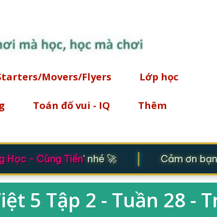
Chuyển đến nội dung chính
Starters/Movers/Flyers
Lớp học
g
Toán đố vui - IQ
Thêm
|
 Học - Cùng Tiến
' nhé 🚀
Cảm ơn bạn đ
Việt 5 Tập 2 - Tuần 28 - 