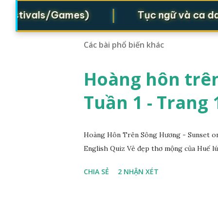
|
estivals/Games)
Tục ngữ và ca dao (
Các bài phổ biến khác
Hoàng hôn trên
Tuần 1 - Trang 
Hoàng Hôn Trên Sông Hương - Sunset on 
English Quiz Vẻ đẹp thơ mộng của Huế lú
CHIA SẺ
2 NHẬN XÉT