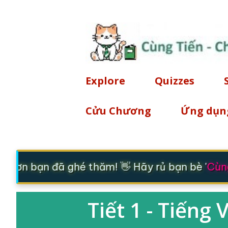
Explore
Quizzes
Cửu Chương
Ứng dụn
m ơn bạn đã ghé thăm! 👋 Hãy rủ bạn bè '
Cùng
Tiết 1 - Tiếng 