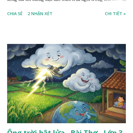
ra sân, thấy rất rõ n...
CHIA SẺ
2 NHẬN XÉT
CHI TIẾT »
Ông trời bật lửa - Bài Thơ - Lớp 3