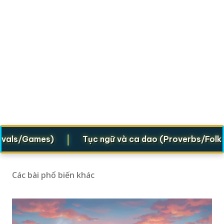
|
ls/Games)
Tục ngữ và ca dao (Proverbs/Folk vers
Các bài phổ biến khác