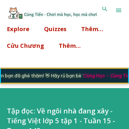
Chuyển đến nội dung chính
Explore
Quizzes
Thêm…
Cửu Chương
Thêm…
bạn đã ghé thăm! 👋 Hãy rủ bạn bè '
Cùng Học - Cùng Tiế
Tập đọc: Về ngôi nhà đang xây -
Tiếng Việt lớp 5 tập 1 - Tuần 15 -