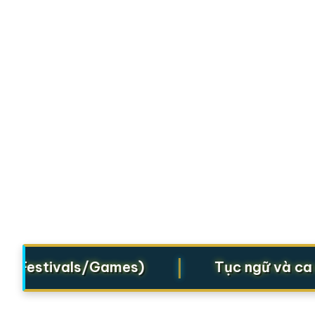
|
i (Festivals/Games)
Tục ngữ và ca d