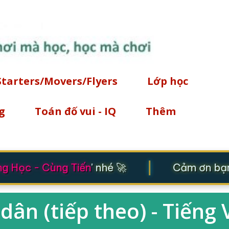
Chuyển đến nội dung chính
Starters/Movers/Flyers
Lớp học
g
Toán đố vui - IQ
Thêm
|
g Học - Cùng Tiến
' nhé 🚀
Cảm ơn bạn 
dân (tiếp theo) - Tiếng 