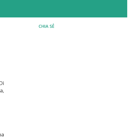
CHIA SẺ
Dì
a,
ba