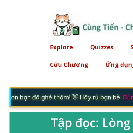
Explore
Quizzes
Cửu Chương
Ứng dụn
ảm ơn bạn đã ghé thăm! 👋 Hãy rủ bạn bè '
Cùn
Tập đọc: Lòng 