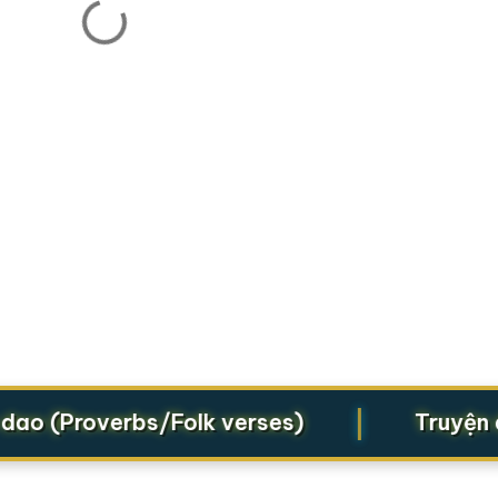
|
ao (Proverbs/Folk verses)
Truyện dâ