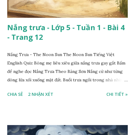
Nắng trưa - Lớp 5 - Tuần 1 - Bài 4
- Trang 12
Nắng Trưa - The Noon Sun The Noon Sun Tiếng Việt
English Quiz Bóng mẹ liêu xiêu giữa nắng trưa gay gắt Bấm
để nghe đọc Nắng Trưa Theo Băng Sơn Nắng cứ như từng
dòng lửa xối xuống mặt đất. Buổi trưa ngồi trong nhà nhìn
ra sân, thấy rất rõ n...
CHIA SẺ
2 NHẬN XÉT
CHI TIẾT »