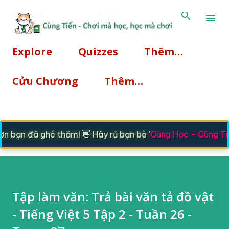
Chuyển đến nội dung chính
Explore
Quizzes
Thêm…
Cửu Chương
Thêm…
 bạn đã ghé thăm! 👋 Hãy rủ bạn bè '
Cùng Học - Cùng Tiế
Tập làm văn: Trả bài văn tả đồ vật
- Tiếng Việt 5 Tập 2 - Tuần 26 -