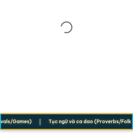
|
s/Games)
Tục ngữ và ca dao (Proverbs/Folk verse