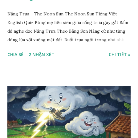
Nắng Trưa - The Noon Sun The Noon Sun Tiếng Việt
English Quiz Bóng mẹ liêu xiêu giữa nắng trưa gay gắt Bấm
để nghe đọc Nắng Trưa Theo Băng Sơn Nắng cứ như từng
dòng lửa xối xuống mặt đất. Buổi trưa ngồi trong nhà nhìn
ra sân, thấy rất rõ n...
CHIA SẺ
2 NHẬN XÉT
CHI TIẾT »