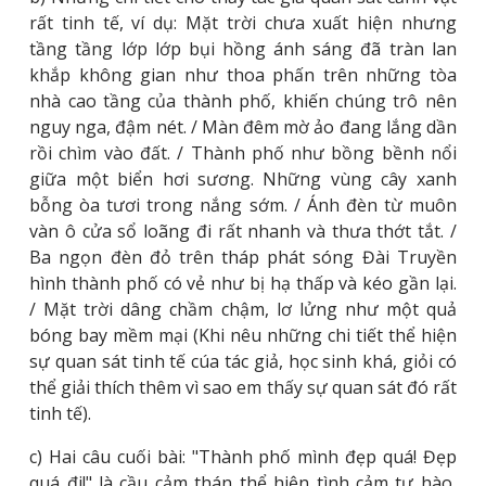
rất tinh tế, ví dụ: Mặt trời chưa xuất hiện nhưng
tầng tầng lớp lớp bụi hồng ánh sáng đã tràn lan
khắp không gian như thoa phấn trên những tòa
nhà cao tầng của thành phố, khiến chúng trô nên
nguy nga, đậm nét. / Màn đêm mờ ảo đang lắng dần
rồi chìm vào đất. / Thành phố như bồng bềnh nổi
giữa một biển hơi sương. Những vùng cây xanh
bỗng òa tươi trong nắng sớm. / Ánh đèn từ muôn
vàn ô cửa sổ loãng đi rất nhanh và thưa thớt tắt. /
Ba ngọn đèn đỏ trên tháp phát sóng Đài Truyền
hình thành phố có vẻ như bị hạ thấp và kéo gần lại.
/ Mặt trời dâng chầm chậm, lơ lửng như một quả
bóng bay mềm mại (Khi nêu những chi tiết thể hiện
sự quan sát tinh tế cúa tác giả, học sinh khá, giỏi có
thể giải thích thêm vì sao em thấy sự quan sát đó rất
tinh tế).
c) Hai câu cuối bài: "Thành phố mình đẹp quá! Đẹp
quá đi!" là cầu cảm thán thể hiện tình cảm tự hào,