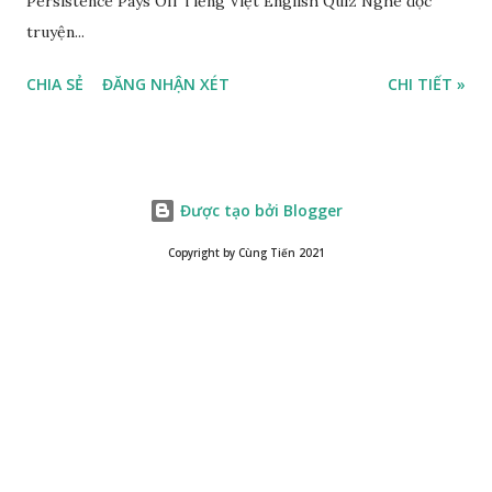
Persistence Pays Off Tiếng Việt English Quiz Nghe đọc
truyện...
CHIA SẺ
ĐĂNG NHẬN XÉT
CHI TIẾT »
Được tạo bởi Blogger
Copyright by Cùng Tiến 2021