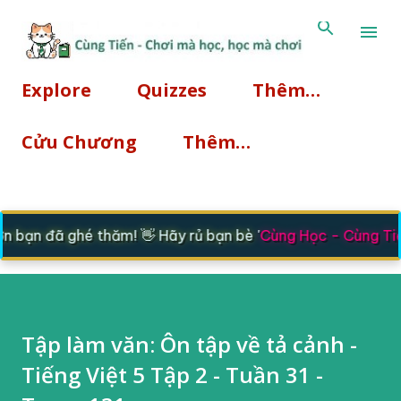
Chuyển đến nội dung chính
Explore
Quizzes
Thêm…
Cửu Chương
Thêm…
bạn đã ghé thăm! 👋 Hãy rủ bạn bè '
Cùng Học - Cùng Tiế
Tập làm văn: Ôn tập về tả cảnh -
Tiếng Việt 5 Tập 2 - Tuần 31 -