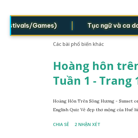
|
Festivals/Games)
Tục ngữ và ca dao (
Các bài phổ biến khác
Hoàng hôn trên
Tuần 1 - Trang 
Hoàng Hôn Trên Sông Hương - Sunset on 
English Quiz Vẻ đẹp thơ mộng của Huế lú
CHIA SẺ
2 NHẬN XÉT