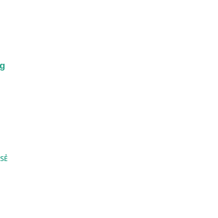
g 
 SẺ