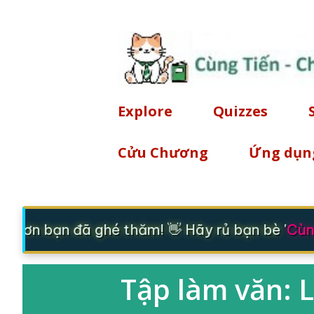
Explore
Quizzes
Cửu Chương
Ứng dụn
m ơn bạn đã ghé thăm! 👋 Hãy rủ bạn bè '
Cùng
Tập làm văn: L