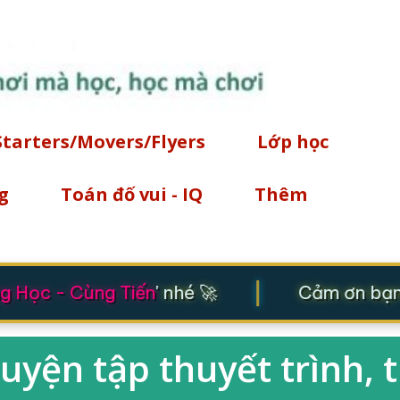
Chuyển đến nội dung chính
Starters/Movers/Flyers
Lớp học
g
Toán đố vui - IQ
Thêm
|
 Học - Cùng Tiến
' nhé 🚀
Cảm ơn bạn đ
uyện tập thuyết trình, 