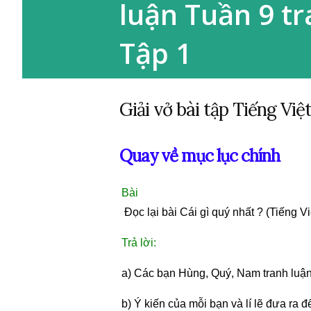
luận Tuần 9 tr
Tập 1
Giải vở bài tập Tiếng Việ
Quay về mục lục chính
Bà
 Đọc lại bài Cái gì quý nhất ? (Tiếng Vi
Trả lời:
a) Các bạn Hùng, Quý, Nam tranh luận v
b) Ý kiến của mỗi bạn và lí lẽ đưa ra đ