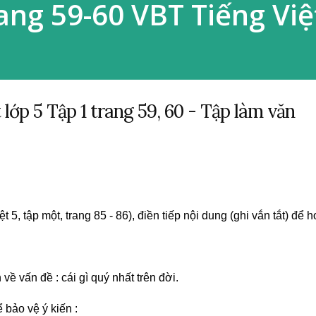
ang 59-60 VBT Tiếng Việ
t lớp 5 Tập 1 trang 59, 60 - Tập làm văn
i 1
ệt 5, tập một, trang 85 - 86), điền tiếp nội dung (ghi vắn tắt) để 
ề vấn đề : cái gì quý nhất trên đời.
ể bảo vệ ý kiến :