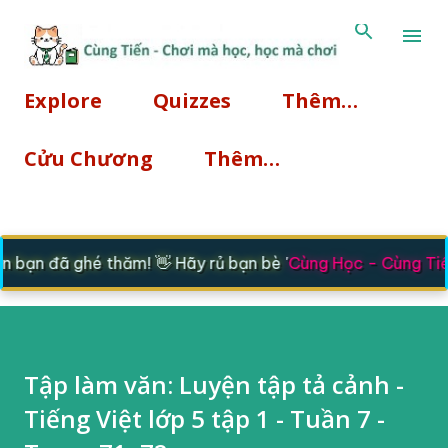
Chuyển đến nội dung chính
Explore
Quizzes
Thêm…
Cửu Chương
Thêm…
bạn đã ghé thăm! 👋 Hãy rủ bạn bè '
Cùng Học - Cùng Tiế
Tập làm văn: Luyện tập tả cảnh -
Tiếng Việt lớp 5 tập 1 - Tuần 7 -