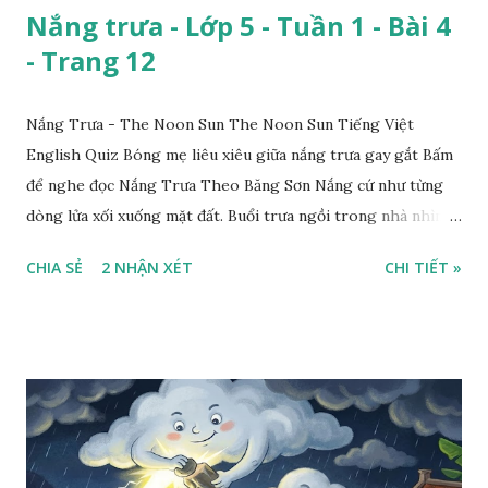
Nắng trưa - Lớp 5 - Tuần 1 - Bài 4
- Trang 12
Nắng Trưa - The Noon Sun The Noon Sun Tiếng Việt
English Quiz Bóng mẹ liêu xiêu giữa nắng trưa gay gắt Bấm
để nghe đọc Nắng Trưa Theo Băng Sơn Nắng cứ như từng
dòng lửa xối xuống mặt đất. Buổi trưa ngồi trong nhà nhìn
ra sân, thấy rất rõ n...
CHIA SẺ
2 NHẬN XÉT
CHI TIẾT »