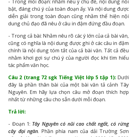
- Trong mỗi đoạn: nhằm nêu ý chủ đề, nội dung nổi
bật, đáng chú ý của toàn đoạn ấy. Và nội dung được
diễn giải trong toàn đoạn cũng nhằm thể hiện nội
dung chủ đạo đã nêu ở câu in đậm đứng đầu đoạn.
- Trong cả bài: Nhằm nêu rõ các ý lớn của cả bài văn,
cũng có nghĩa là nội dung được ghi ở các câu in đậm
chính là nội dung tóm tắt của cả bài văn. Tất cả đều
nhằm khơi gợi sự chú ý của người đọc khi tìm hiểu
tác phẩm văn học.
Câu 2 (trang 72 sgk Tiếng Việt lớp 5 tập 1):
Dưới
đây là phần thân bài của một bài văn tả cảnh Tây
Nguyên. Em hãy lựa chọn câu mở đoạn thích hợp
nhất từ những câu cho sẵn dưới mỗi đoạn.
Trả lời:
- Đoạn 1:
Tây Nguyên có nũi cao chất ngất, có rừng
cây đại ngàn
. Phần phía nam của dải Trường Sơn