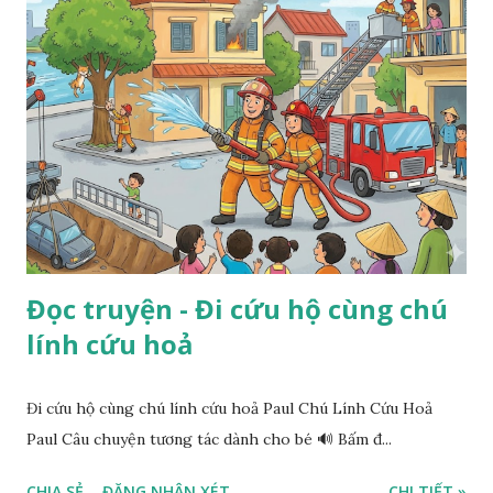
Đọc truyện - Đi cứu hộ cùng chú
lính cứu hoả
Đi cứu hộ cùng chú lính cứu hoả Paul Chú Lính Cứu Hoả
Paul Câu chuyện tương tác dành cho bé 🔊 Bấm đ...
CHIA SẺ
ĐĂNG NHẬN XÉT
CHI TIẾT »