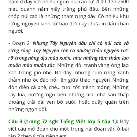
nằm ở đây với nhiều ngọn núi cao từ 2000 đến 2600
mét, quanh năm mây trắng phủ đầu. Bên những
chóp núi cao là những thảm rừng dày. Có nhiều khu
rừng nguyên sinh từ bao đời nay chưa in dấu chân
người.
- Đoạn 2:
Nhưng Tây Nguyên đâu chỉ có núi cao và
rừng rộng. Tây Nguyên còn có những thảo nguyên rực
rỡ trong nắng dịu mùa xuân, như những tấm thảm lụa
muôn màu muôn sắc
. Những đồi tranh vàng óng lao
xao trong gió nhẹ. Đó đây, những cụm rừng xanh
thẫm như ốc đảo nổi lên giữa thảo nguyên. Những
đồn điền cà phê, chè… tươi tốt mênh mông. Những
rẫy lúa, nương ngô bên những mái nhà sàn thấp
thoáng trải dài ven bờ suối, hoặc quây quần trên
những ngọn đồi.
Câu 3 (trang 72 sgk Tiếng Việt lớp 5 tập 1):
Hãy
viết câu mở đoạn cho một trong hai đoạn văn ở bài
tập 2 theo ý của riêng em.