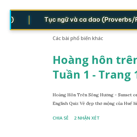
|
s)
Tục ngữ và ca dao (Proverbs/Folk
Các bài phổ biến khác
Hoàng hôn trên
Tuần 1 - Trang 
Hoàng Hôn Trên Sông Hương - Sunset on 
English Quiz Vẻ đẹp thơ mộng của Huế lú
CHIA SẺ
2 NHẬN XÉT