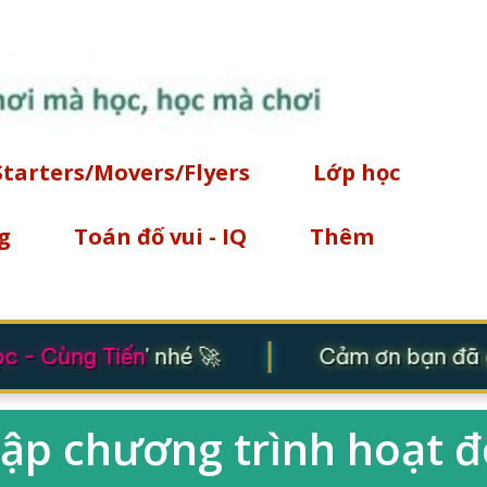
Chuyển đến nội dung chính
Starters/Movers/Flyers
Lớp học
g
Toán đố vui - IQ
Thêm
|
 - Cùng Tiến
' nhé 🚀
Cảm ơn bạn đã gh
Lập chương trình hoạt 