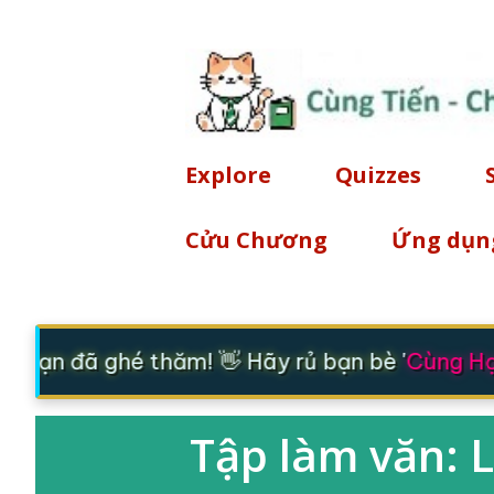
Explore
Quizzes
Cửu Chương
Ứng dụn
 bạn đã ghé thăm! 👋 Hãy rủ bạn bè '
Cùng Học
Tập làm văn: 