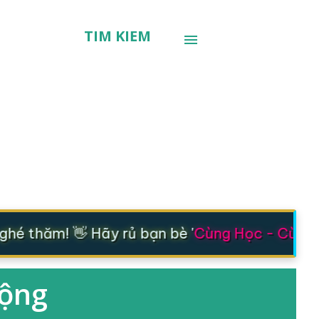
TÌM KIẾM
é thăm! 👋 Hãy rủ bạn bè '
Cùng Học - Cùng T
động