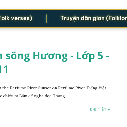
|
 verses)
Truyện dân gian (Folklore l
 sông Hương - Lớp 5 -
11
the Perfume River Sunset on Perfume River Tiếng Việt
c chiều tà Bấm để nghe đọc Hoàng ...
CHI TIẾT »