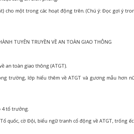
ắt) cho một trong các hoạt động trên. (Chú ý: Đọc gợi ý tro
HÀNH TUYÊN TRUYỀN VỀ AN TOÀN GIAO THÔNG
về an toàn giao thông (ATGT).
trong trường, lớp hiểu thêm về ATGT và gương mẫu hơn n
ó 4 tổ trưởng.
ờ Tổ quốc, cờ Đội, biểu ngữ tranh cổ động về ATGT, trống ếc