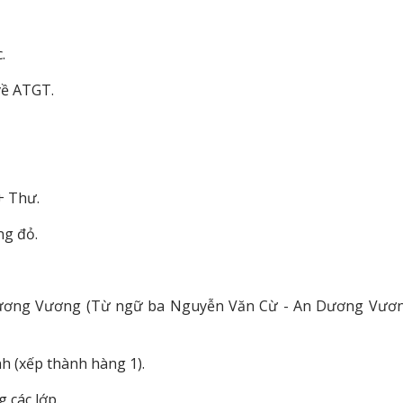
.
 về ATGT.
+ Thư.
ng đỏ.
Dương Vương (Từ ngữ ba Nguyễn Văn Cừ - An Dương Vươ
nh (xếp thành hàng 1).
 các lớp.