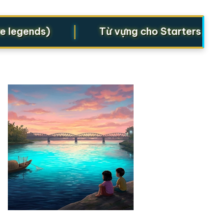
|
egends)
Từ vựng cho Starters, Movers