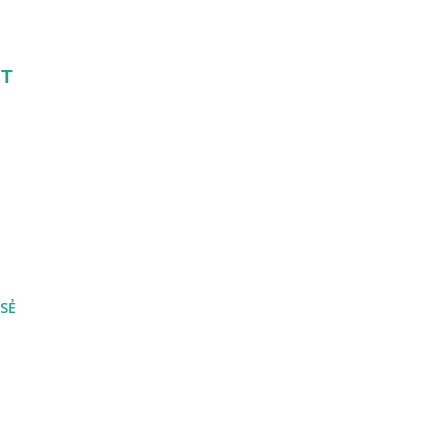
T 
 SẺ