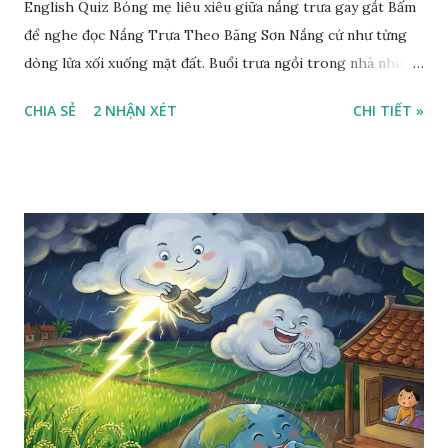
English Quiz Bóng mẹ liêu xiêu giữa nắng trưa gay gắt Bấm
để nghe đọc Nắng Trưa Theo Băng Sơn Nắng cứ như từng
dòng lửa xối xuống mặt đất. Buổi trưa ngồi trong nhà nhìn
ra sân, thấy rất rõ n...
CHIA SẺ
2 NHẬN XÉT
CHI TIẾT »