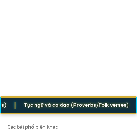
|
|
Tục ngữ và ca dao (Proverbs/Folk verses)
T
Các bài phổ biến khác