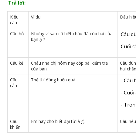
Trả lời:
Kiểu
Ví dụ
Dấu hiệ
câu
Câu hỏi
Nhưng vì sao cô biết cháu đã cóp bài của
Câu dù
bạn ạ ?
Cuối c
Câu kể
Cháu nhà chị hôm nay cóp bài kiểm tra
Câu dùn
của bạn.
hai chấ
Câu
Thế thì đáng buồn quá
- Câu 
cảm
- Cuối
- Tron
Câu
Em hãy cho biết đại từ là gì.
Câu nêu 
khiến