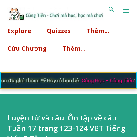
Chuyển đến nội dung chí
Explore
Quizzes
Thêm…
Cửu Chương
Thêm…
 đã ghé thăm! 👋 Hãy rủ bạn bè '
Cùng Học - Cùng Tiến
' n
Luyện từ và câu: Ôn tập về câu
Tuần 17 trang 123-124 VBT Tiếng