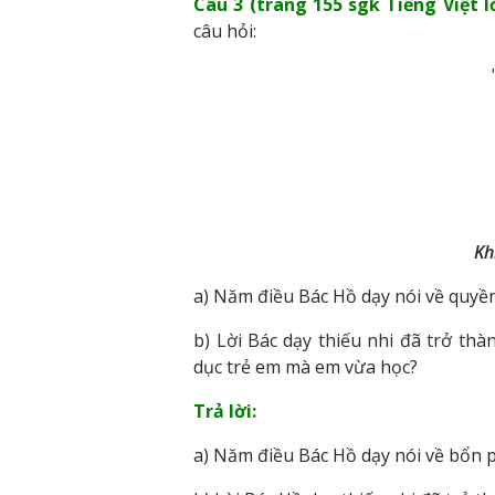
Câu 3 (trang 155 sgk Tiếng Việt lớ
câu hỏi:
Kh
a) Năm điều Bác Hồ dạy nói về quyề
b) Lời Bác dạy thiếu nhi đã trở th
dục trẻ em mà em vừa học?
Trả lời:
a) Năm điều Bác Hồ dạy nói về bổn p