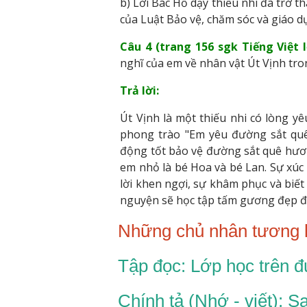
b) Lời Bác Hồ dạy thiếu nhi đã trở t
của Luật Bảo vệ, chăm sóc và giáo 
Câu 4 (trang 156 sgk Tiếng Việt l
nghĩ của em về nhân vật Út Vịnh tro
Trả lời:
Út Vịnh là một thiếu nhi có lòng yê
phong trào "Em yêu đường sắt quê
động tốt bảo vệ đường sắt quê hươ
em nhỏ là bé Hoa và bé Lan. Sự xúc
lời khen ngợi, sự khâm phục và biết
nguyện sẽ học tập tấm gương đẹp đẽ
Những chủ nhân tương l
Tập đọc: Lớp học trên 
Chính tả (Nhớ - viết): 