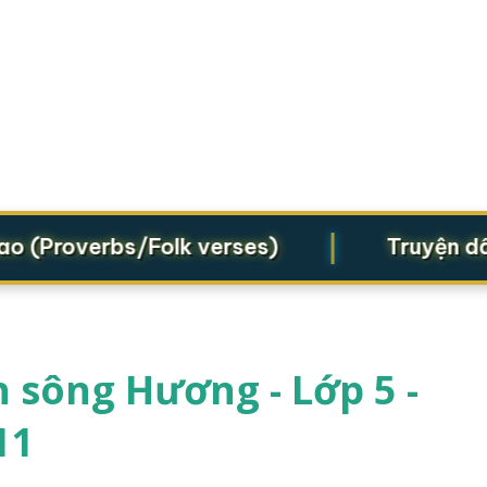
|
(Proverbs/Folk verses)
Truyện dân gi
 sông Hương - Lớp 5 -
11