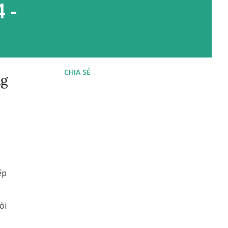
 -
CHIA SẺ
ng
ếp
òi