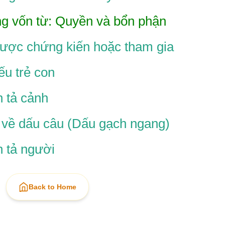
ng vốn từ: Quyền và bổn phận
ược chứng kiến hoặc tham gia
ếu trẻ con
n tả cảnh
p về dấu câu (Dấu gạch ngang)
n tả người
Back to Home