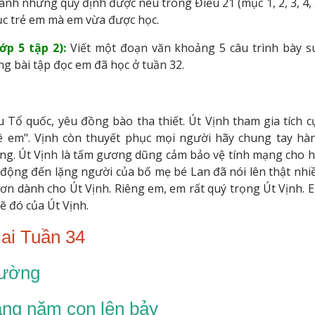
hành những quy định được nêu trong Điều 21 (mục 1, 2, 3, 4, 
dục trẻ em mà em vừa được học.
ớp 5 tập 2):
Viết một đoạn văn khoảng 5 câu trình bày s
ng bài tập đọc em đã học ở tuần 32.
u Tổ quốc, yêu đồng bào tha thiết. Út Vịnh tham gia tích c
 em". Vịnh còn thuyết phục mọi người hãy chung tay hà
ng. Út Vịnh là tấm gương dũng cảm bảo vệ tính mạng cho h
 động đến lặng người của bố mẹ bé Lan đã nói lên thật nhi
 ơn dành cho Út Vịnh. Riêng em, em rất quý trọng Út Vịnh. 
 đó của Út Vịnh.
ai Tuần 34
đường
Sang năm con lên bảy