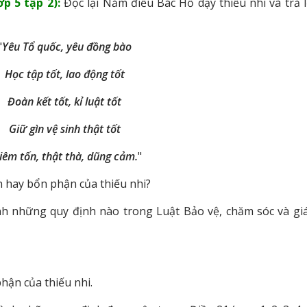
p 5 tập 2):
Đọc lại Năm điều Bác Hồ dạy thiếu nhi và trả l
"
Yêu Tổ quốc, yêu đồng bào
Học tập tốt, lao động tốt
Đoàn kết tốt, kỉ luật tốt
Giữ gìn vệ sinh thật tốt
iêm tốn, thật thà, dũng cảm.
"
n hay bổn phận của thiếu nhi?
ành những quy định nào trong Luật Bảo vệ, chăm sóc và gi
hận của thiếu nhi.