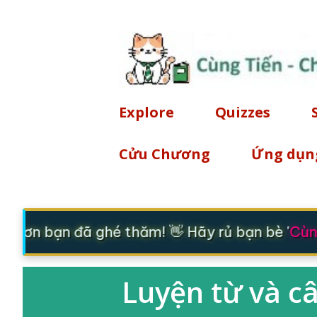
Explore
Quizzes
Cửu Chương
Ứng dụn
m ơn bạn đã ghé thăm! 👋 Hãy rủ bạn bè '
Cùng
Luyện từ và c