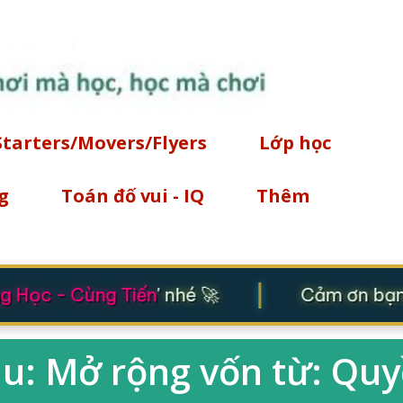
Chuyển đến nội dung chính
Starters/Movers/Flyers
Lớp học
g
Toán đố vui - IQ
Thêm
|
 Học - Cùng Tiến
' nhé 🚀
Cảm ơn bạn đ
âu: Mở rộng vốn từ: Quy