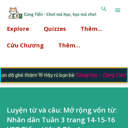
Chuyển đến nội dun
Explore
Quizzes
Thêm…
Cửu Chương
Thêm…
n đã ghé thăm! 👋 Hãy rủ bạn bè '
Cùng Học - Cùng Tiến
'
Luyện từ và câu: Mở rộng vốn từ:
Nhân dân Tuần 3 trang 14-15-16