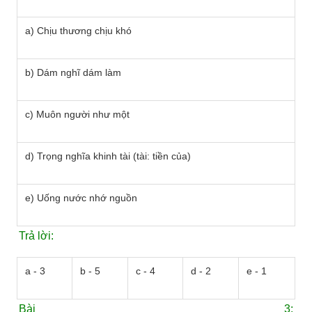
a) Chịu thương chịu khó
b) Dám nghĩ dám làm
c) Muôn người như một
d) Trọng nghĩa khinh tài (tài: tiền của)
e) Uống nước nhớ nguồn
Trả lời:
a - 3
b - 5
c - 4
d - 2
e - 1
Bài 3: