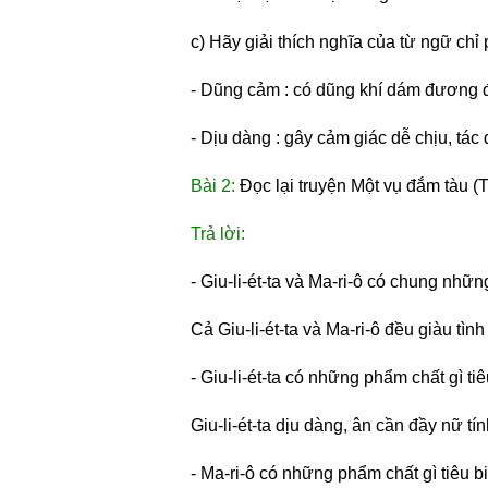
c) Hãy giải thích nghĩa của từ ngữ chỉ
- Dũng cảm : có dũng khí dám đương đ
- Dịu dàng : gây cảm giác dễ chịu, tác
Bài 2:
 Đọc lại truyện Một vụ đắm tàu (Ti
Trả lời:
- Giu-li-ét-ta và Ma-ri-ô có chung nhữ
Cả Giu-li-ét-ta và Ma-ri-ô đều giàu tì
- Giu-li-ét-ta có những phẩm chất gì ti
Giu-li-ét-ta dịu dàng, ân cần đầy nữ tín
- Ma-ri-ô có những phẩm chất gì tiêu b