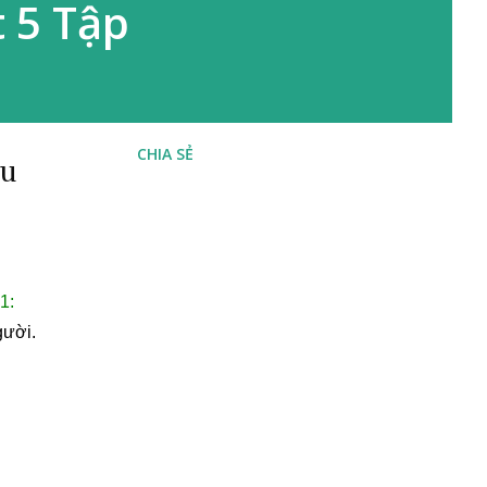
t 5 Tập
CHIA SẺ
âu
:
gười.