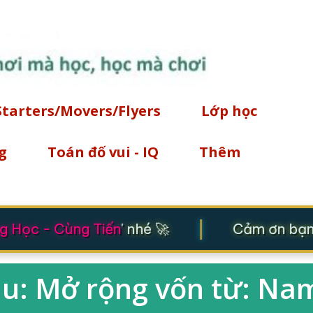
Chuyển đến nội dung chính
Starters/Movers/Flyers
Lớp học
g
Toán đố vui - IQ
Thêm
|
 Học - Cùng Tiến
' nhé 🚀
Cảm ơn bạn đ
âu: Mở rộng vốn từ: Na