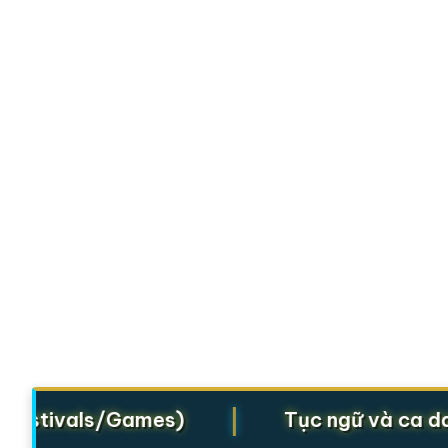
|
Festivals/Games)
Tục ngữ và ca dao (