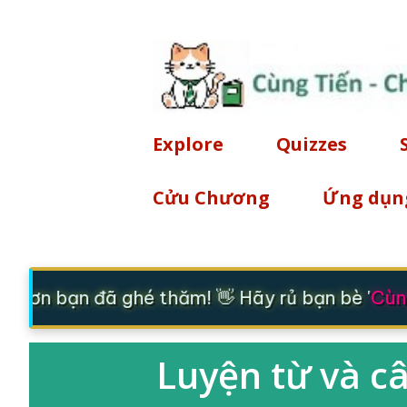
Explore
Quizzes
Cửu Chương
Ứng dụn
m ơn bạn đã ghé thăm! 👋 Hãy rủ bạn bè '
Cùng
Luyện từ và c