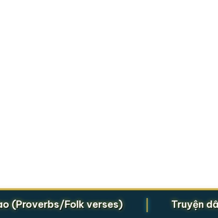
|
Proverbs/Folk verses)
Truyện dân gi