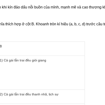
ính khi kín đáo dấu nỗi buồn của mình, mạnh mẽ và cao thượng
i 3
hĩa thích hợp ở cột B. Khoanh tròn kí hiệu (a, b, c, d) trước câ
B
1) Cả gái lẫn trai đều giỏi giang
2) Cả gái lẫn trai đều thanh nhã, lịch sự