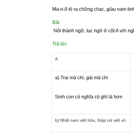
Ma-ri-ô tỏ ra chững chạc, giàu nam t
Bà
 Nối thành ngữ, tục ngữ ở cột A với ng
Trả lời:
A
a) Trai mà chi, gái mà chi
Sinh con có nghĩa có ghì là hơn
b) Nhất nam viết hữu, thập nữ viết vô.