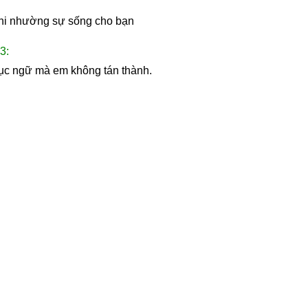
 khi nhường sự sống cho bạn
:
u tục ngữ mà em không tán thành.