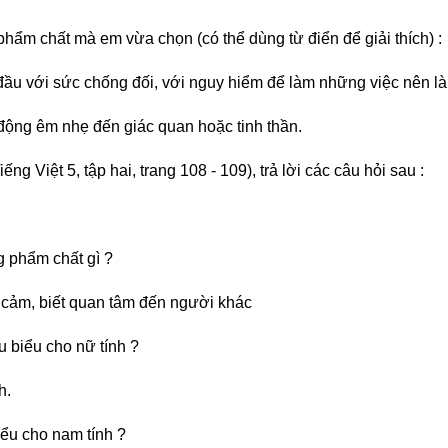
 phẩm chất mà em vừa chọn (có thể dùng từ điển để giải thích) :
ầu với sức chống đối, với nguy hiểm để làm những việc nên l
 động êm nhẹ đến giác quan hoặc tinh thần.
ếng Việt 5, tập hai, trang 108 - 109), trả lời các câu hỏi sau :
ng phẩm chất gì ?
nh cảm, biết quan tâm đến người khác
êu biểu cho nữ tính ?
h.
iểu cho nam tính ?