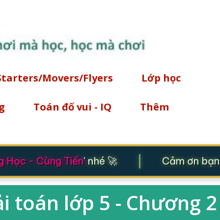
Chuyển đến nội dung chính
Starters/Movers/Flyers
Lớp học
g
Toán đố vui - IQ
Thêm
|
Học - Cùng Tiến
' nhé 🚀
Cảm ơn bạn đ
ải toán lớp 5 - Chương 2 