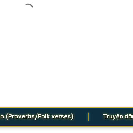
|
Proverbs/Folk verses)
Truyện dân gia