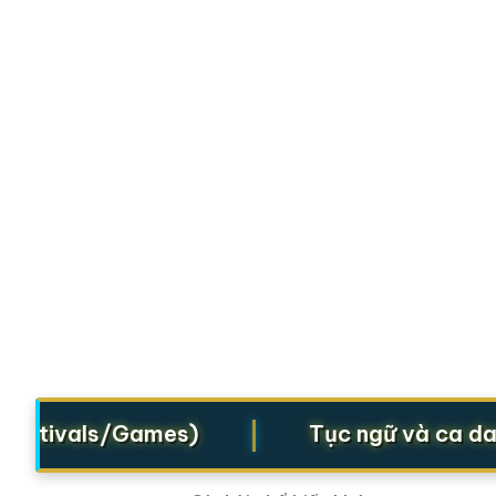
|
estivals/Games)
Tục ngữ và ca dao (