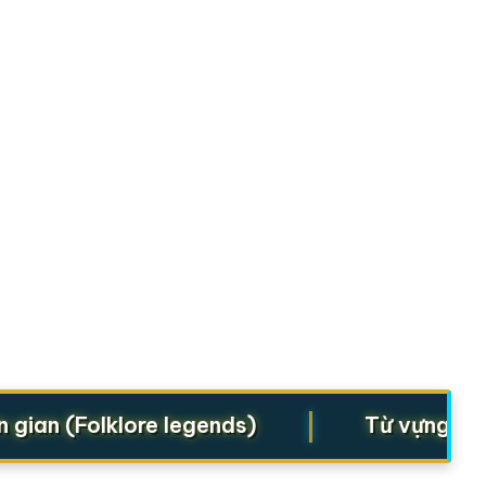
|
n (Folklore legends)
Từ vựng cho St