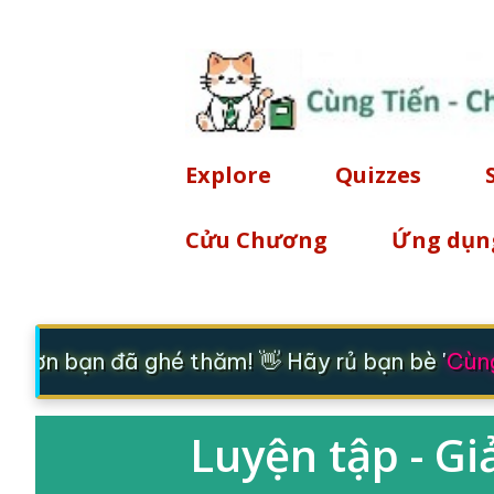
Explore
Quizzes
Cửu Chương
Ứng dụn
 ơn bạn đã ghé thăm! 👋 Hãy rủ bạn bè '
Cùng 
Luyện tập - Gi