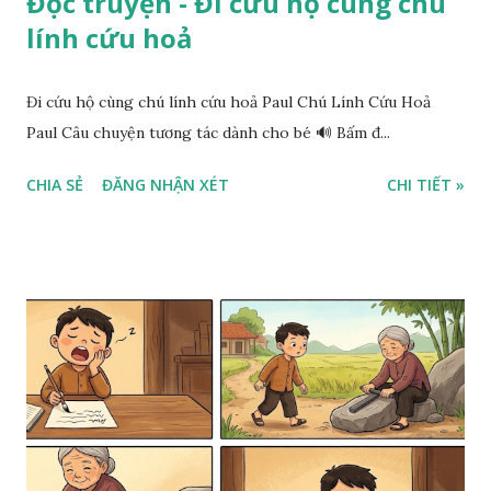
Đọc truyện - Đi cứu hộ cùng chú
lính cứu hoả
Đi cứu hộ cùng chú lính cứu hoả Paul Chú Lính Cứu Hoả
Paul Câu chuyện tương tác dành cho bé 🔊 Bấm đ...
CHIA SẺ
ĐĂNG NHẬN XÉT
CHI TIẾT »