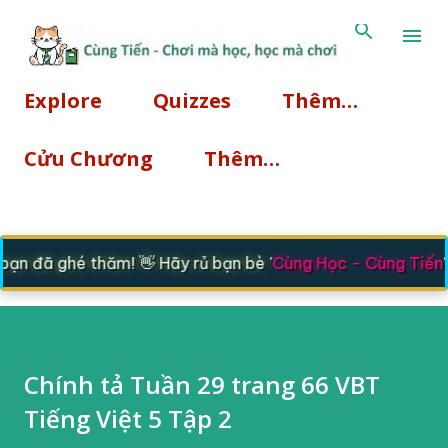
Chuyển đến nội dung chính
Explore
Quizzes
Thêm…
Cửu Chương
Thêm…
n đã ghé thăm! 👋 Hãy rủ bạn bè '
Cùng Học - Cùng Tiến
' 
Chính tả Tuần 29 trang 66 VBT
Tiếng Việt 5 Tập 2