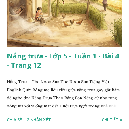
Nắng trưa - Lớp 5 - Tuần 1 - Bài 4
- Trang 12
Nắng Trưa - The Noon Sun The Noon Sun Tiếng Việt
English Quiz Bóng mẹ liêu xiêu giữa nắng trưa gay gắt Bấm
để nghe đọc Nắng Trưa Theo Băng Sơn Nắng cứ như từng
dòng lửa xối xuống mặt đất. Buổi trưa ngồi trong nhà nhìn
ra sân, thấy rất rõ n...
CHIA SẺ
2 NHẬN XÉT
CHI TIẾT »