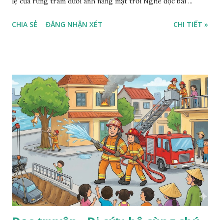
lệ của rừng tràm dưới ánh nắng mặt trời Nghe đọc bài ...
CHIA SẺ
ĐĂNG NHẬN XÉT
CHI TIẾT »