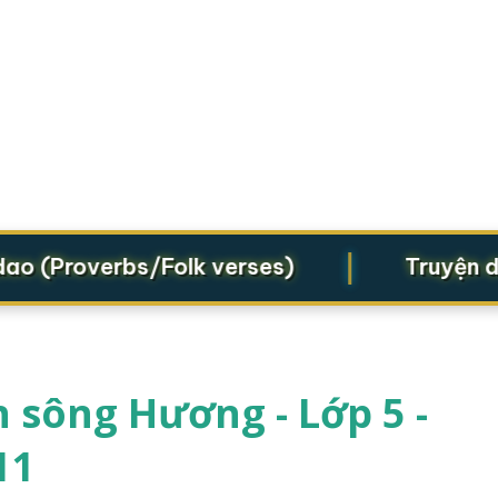
|
(Proverbs/Folk verses)
Truyện dân g
 sông Hương - Lớp 5 -
11