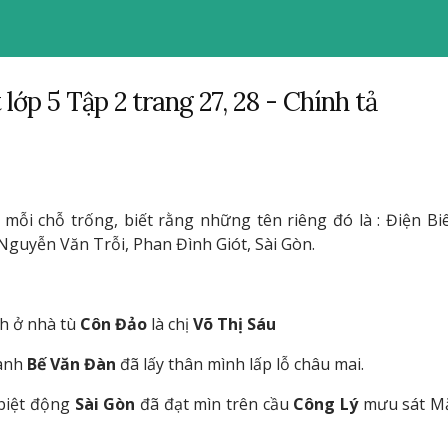
 lớp 5 Tập 2 trang 27, 28 - Chính tả
 mỗi chỗ trống, biết rằng những tên riêng đó là : Điện Bi
Nguyễn Văn Trỗi, Phan Đình Giót, Sài Gòn.
nh ở nhà tù
Côn Đảo
là chị
Võ Thị Sáu
 anh
Bế Văn Đàn
đã lấy thân mình lấp lỗ châu mai.
 biệt động
Sài Gòn
đã đạt mìn trên cầu
Công Lý
mưu sát M