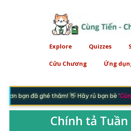
Explore
Quizzes
Cửu Chương
Ứng dụn
m ơn bạn đã ghé thăm! 👋 Hãy rủ bạn bè '
Cùng
Chính tả Tuần 