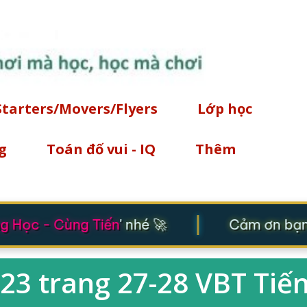
Chuyển đến nội dung chính
Starters/Movers/Flyers
Lớp học
g
Toán đố vui - IQ
Thêm
|
 Học - Cùng Tiến
' nhé 🚀
Cảm ơn bạn đ
23 trang 27-28 VBT Tiến