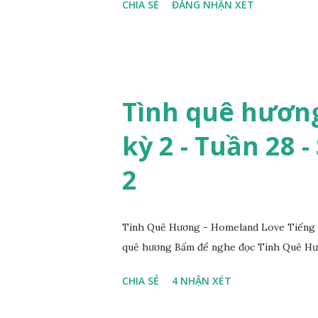
CHIA SẺ
ĐĂNG NHẬN XÉT
Tình quê hương
kỳ 2 - Tuần 28 -
2
Tình Quê Hương - Homeland Love Tiếng V
quê hương Bấm để nghe đọc Tình Quê Hươ
CHIA SẺ
4 NHẬN XÉT