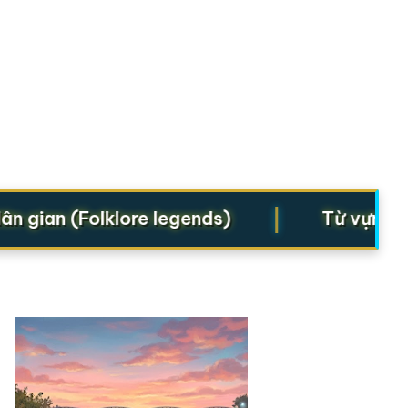
|
ian (Folklore legends)
Từ vựng cho S