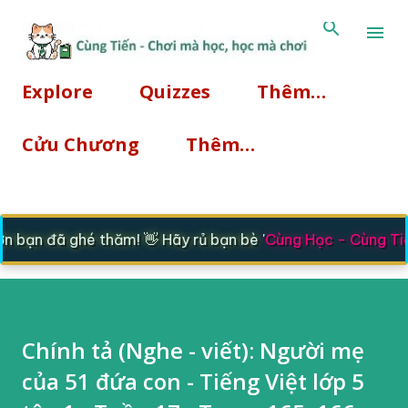
Chuyển đến nội du
Explore
Quizzes
Thêm…
Cửu Chương
Thêm…
bạn đã ghé thăm! 👋 Hãy rủ bạn bè '
Cùng Học - Cùng Tiế
Chính tả (Nghe - viết): Người mẹ
của 51 đứa con - Tiếng Việt lớp 5