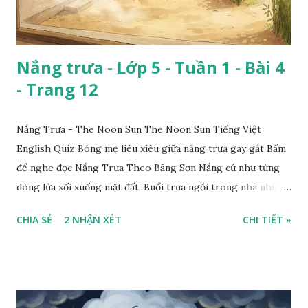
Nắng trưa - Lớp 5 - Tuần 1 - Bài 4
- Trang 12
Nắng Trưa - The Noon Sun The Noon Sun Tiếng Việt
English Quiz Bóng mẹ liêu xiêu giữa nắng trưa gay gắt Bấm
để nghe đọc Nắng Trưa Theo Băng Sơn Nắng cứ như từng
dòng lửa xối xuống mặt đất. Buổi trưa ngồi trong nhà nhìn
ra sân, thấy rất rõ n...
CHIA SẺ
2 NHẬN XÉT
CHI TIẾT »