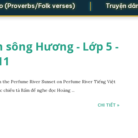
|
roverbs/Folk verses)
Truyện dân gia
 sông Hương - Lớp 5 -
11
the Perfume River Sunset on Perfume River Tiếng Việt
c chiều tà Bấm để nghe đọc Hoàng ...
CHI TIẾT »