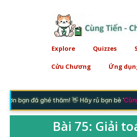
Explore
Quizzes
Cửu Chương
Ứng dụn
 ơn bạn đã ghé thăm! 👋 Hãy rủ bạn bè '
Cùng
Bài 75: Giải t