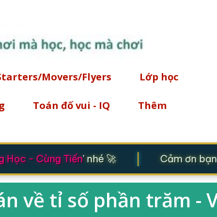
Chuyển đến nội dung chính
Starters/Movers/Flyers
Lớp học
g
Toán đố vui - IQ
Thêm
|
 Học - Cùng Tiến
' nhé 🚀
Cảm ơn bạn đ
oán về tỉ số phần trăm - 