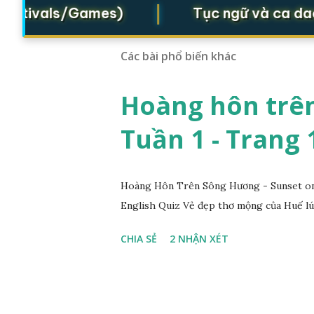
|
stivals/Games)
Tục ngữ và ca dao (P
Các bài phổ biến khác
Hoàng hôn trên
Tuần 1 - Trang 
Hoàng Hôn Trên Sông Hương - Sunset on 
English Quiz Vẻ đẹp thơ mộng của Huế lú
CHIA SẺ
2 NHẬN XÉT