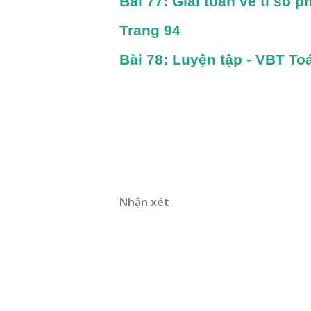
Bài 77: Giải toán về tỉ số p
Trang 94
Bài 78: Luyện tập - VBT Toá
Nhận xét