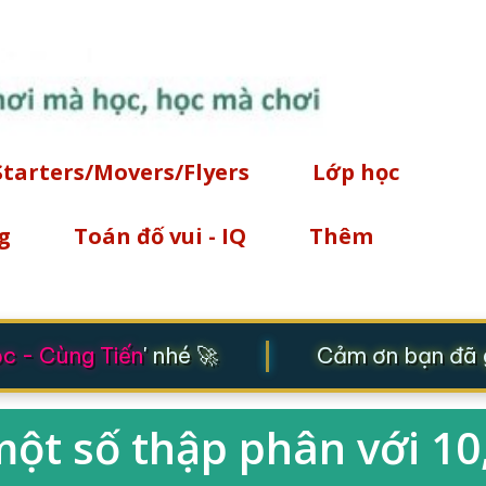
Chuyển đến nội dung chính
Starters/Movers/Flyers
Lớp học
g
Toán đố vui - IQ
Thêm
|
 - Cùng Tiến
' nhé 🚀
Cảm ơn bạn đã gh
ột số thập phân với 10,