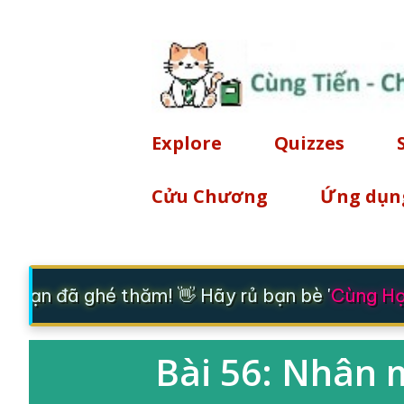
Explore
Quizzes
Cửu Chương
Ứng dụn
 bạn đã ghé thăm! 👋 Hãy rủ bạn bè '
Cùng Học
Bài 56: Nhân m