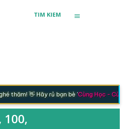
TÌM KIẾM
é thăm! 👋 Hãy rủ bạn bè '
Cùng Học - Cùng T
 100,