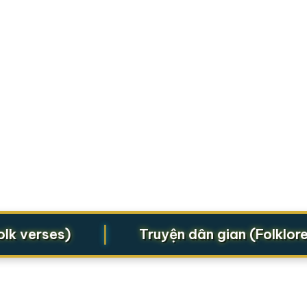
|
verses)
Truyện dân gian (Folklore le