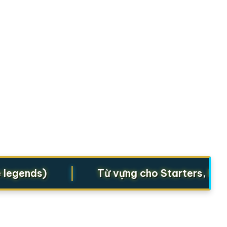
|
gends)
Từ vựng cho Starters, Movers,