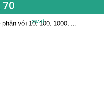
g 70
CHIA SẺ
phân với 10, 100, 1000, ...