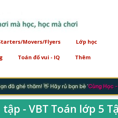
Chuyển đến nội dung chính
Starters/Movers/Flyers
Lớp học
g
Toán đố vui - IQ
Thêm
n đã ghé thăm! 👋 Hãy rủ bạn bè '
Cùng Học - 
 tập - VBT Toán lớp 5 Tậ