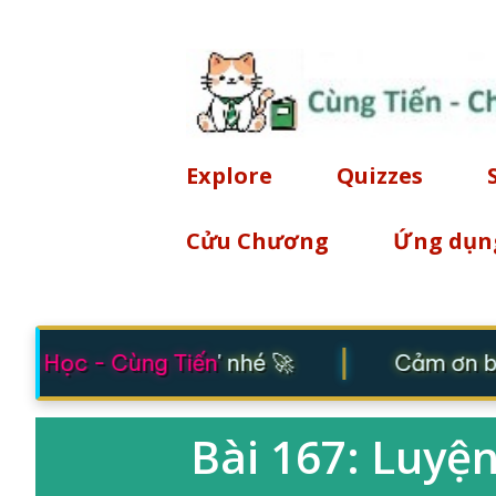
Explore
Quizzes
Cửu Chương
Ứng dụn
|
ng Học - Cùng Tiến
' nhé 🚀
Cảm ơn bạ
Bài 167: Luyện