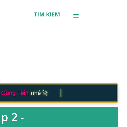
TÌM KIẾM
|
Cùng Tiến
' nhé 🚀
p 2 -