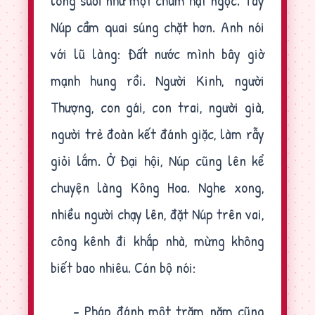
lòng suối như một chùm hạt ngọc. Tay
Núp cầm quai súng chặt hơn. Anh nói
với lũ làng: Đất nước mình bây giờ
mạnh hung rồi. Người Kinh, người
Thượng, con gái, con trai, người già,
người trẻ đoàn kết đánh giặc, làm rẫy
giỏi lắm. Ở Đại hội, Núp cũng lên kể
chuyện làng Kông Hoa. Nghe xong,
nhiều người chạy lên, đặt Núp trên vai,
công kênh đi khắp nhà, mừng không
biết bao nhiêu. Cán bộ nói:
- Pháp đánh một trăm năm cũng