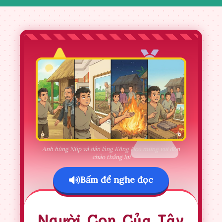
Anh hùng Núp và dân làng Kông Hoa mừng vui đón
chào thắng lợi
Bấm để nghe đọc
Người Con Của Tây