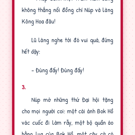
không thắng nổi đồng chí Núp và làng
Kông Hoa đâu!
Lũ làng nghe tới đó vui quá, đứng
hết dậy:
- Đúng đấy! Đúng đấy!
3.
Núp mở những thứ Đại hội tặng
cho mọi người coi: một cái ảnh Bok Hồ
vác cuốc đi làm rẫy, một bộ quần áo
bằng lụa của Bok Hồ, một cây cờ có