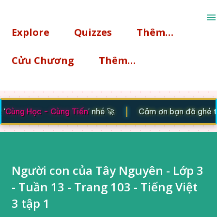
Chuyển đến nội dung chính
Explore
Quizzes
Thêm…
Cửu Chương
Thêm…
|
Cùng Học - Cùng Tiến
' nhé 🚀
Cảm ơn bạn đã ghé thă
Người con của Tây Nguyên - Lớp 3
- Tuần 13 - Trang 103 - Tiếng Việt
3 tập 1