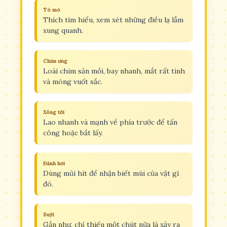
Tò mò
Thích tìm hiểu, xem xét những điều lạ lẫm
xung quanh.
Chim ưng
Loài chim săn mồi, bay nhanh, mắt rất tinh
và móng vuốt sắc.
Xông tới
Lao nhanh và mạnh về phía trước để tấn
công hoặc bắt lấy.
Đánh hơi
Dùng mũi hít để nhận biết mùi của vật gì
đó.
Suýt
Gần như, chỉ thiếu một chút nữa là xảy ra