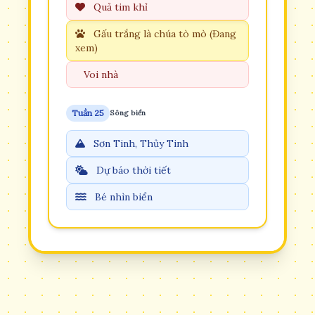
Quả tim khỉ
Gấu trắng là chúa tò mò (Đang
xem)
Voi nhà
Tuần 25
Sông biển
Sơn Tinh, Thủy Tinh
Dự báo thời tiết
Bé nhìn biển