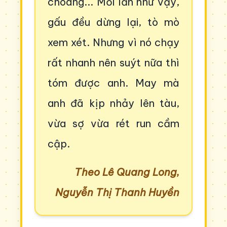
choàng... Mỗi lần như vậy,
gấu đều dừng lại, tò mò
xem xét. Nhưng vì nó chạy
rất nhanh nên suýt nữa thì
tóm được anh. May mà
anh đã kịp nhảy lên tàu,
vừa sợ vừa rét run cầm
cập.
Theo Lê Quang Long,
Nguyễn Thị Thanh Huyền