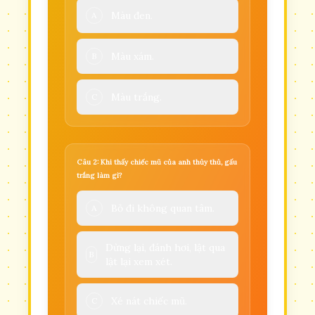
Màu đen.
A
Màu xám.
B
Màu trắng.
C
Câu 2: Khi thấy chiếc mũ của anh thủy thủ, gấu
trắng làm gì?
Bỏ đi không quan tâm.
A
Dừng lại, đánh hơi, lật qua
B
lật lại xem xét.
Xé nát chiếc mũ.
C