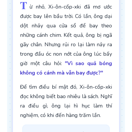
T
ừ nhỏ, Xi-ôn-cốp-xki đã mơ ước
được bay lên bầu trời. Có lần, ông dại
dột nhảy qua cửa sổ để bay theo
những cánh chim. Kết quả, ông bị ngã
gãy chân. Nhưng rủi ro lại làm nảy ra
trong đầu óc non nớt của ông lúc bấy
giờ một câu hỏi:
"Vì sao quả bóng
không có cánh mà vẫn bay được?"
Để tìm điều bí mật đó, Xi-ôn-cốp-xki
đọc không biết bao nhiêu là sách. Nghĩ
ra điều gì, ông lại hì hục làm thí
nghiệm, có khi đến hàng trăm lần.