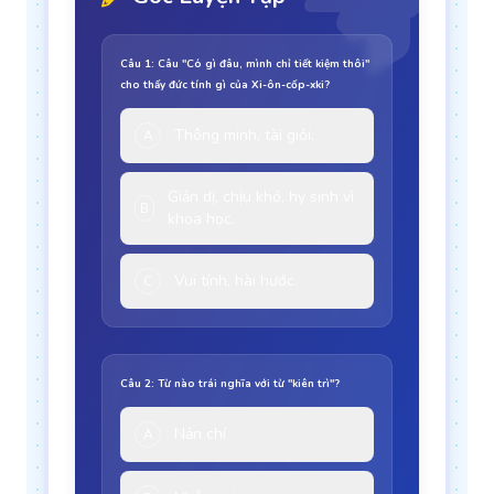
Câu 1: Câu "Có gì đâu, mình chỉ tiết kiệm thôi"
cho thấy đức tính gì của Xi-ôn-cốp-xki?
Thông minh, tài giỏi.
A
Giản dị, chịu khó, hy sinh vì
B
khoa học.
Vui tính, hài hước.
C
Câu 2: Từ nào trái nghĩa với từ "kiên trì"?
Nản chí
A