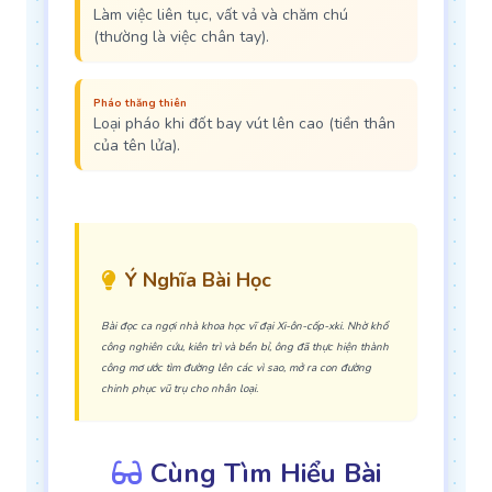
Làm việc liên tục, vất vả và chăm chú
(thường là việc chân tay).
Pháo thăng thiên
Loại pháo khi đốt bay vút lên cao (tiền thân
của tên lửa).
Ý Nghĩa Bài Học
Bài đọc ca ngợi nhà khoa học vĩ đại Xi-ôn-cốp-xki. Nhờ khổ
công nghiên cứu, kiên trì và bền bỉ, ông đã thực hiện thành
công mơ ước tìm đường lên các vì sao, mở ra con đường
chinh phục vũ trụ cho nhân loại.
Cùng Tìm Hiểu Bài