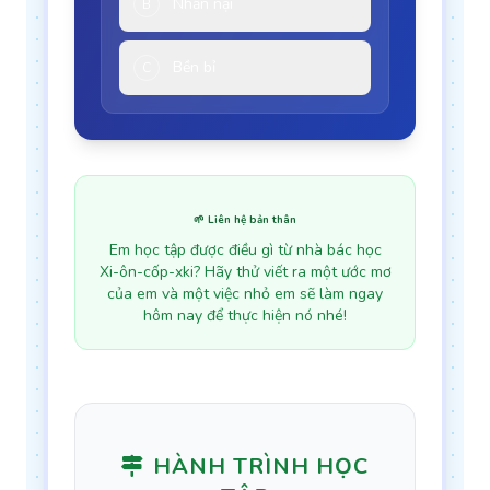
Nhẫn nại
B
Bền bỉ
C
🌱 Liên hệ bản thân
Em học tập được điều gì từ nhà bác học
Xi-ôn-cốp-xki? Hãy thử viết ra một ước mơ
của em và một việc nhỏ em sẽ làm ngay
hôm nay để thực hiện nó nhé!
HÀNH TRÌNH HỌC