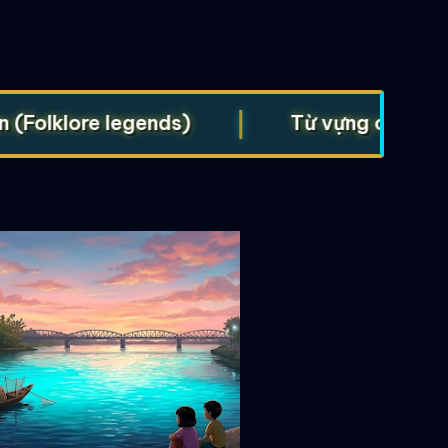
|
lklore legends)
Từ vựng cho Starters