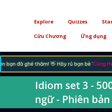
TÌM KIẾM
Explore
Quizzes
Sta
Cửu Chương
Ứng dụng
 bạn đã ghé thăm! 👋 Hãy rủ bạn bè '
Cùng Học
Idiom set 3 - 5
ngữ - Phiên bản 