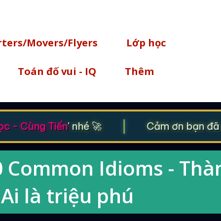
Chuyển đến nội dung chính
rters/Movers/Flyers
Lớp học
Toán đố vui - IQ
Thêm
|
 - Cùng Tiến
' nhé 🚀
Cảm ơn bạn đã gh
00 Common Idioms - Thà
Ai là triệu phú