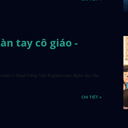
Bàn tay cô giáo -
acher's Hand Tiếng Việt English Quiz Nghe đọc thơ
CHI TIẾT »