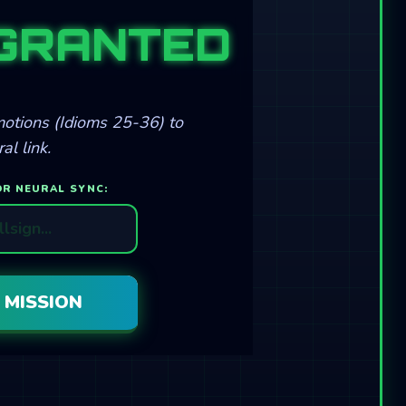
GRANTED
motions (Idioms 25-36) to
al link.
OR NEURAL SYNC:
E MISSION