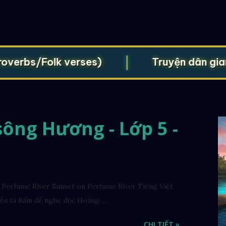
|
bs/Folk verses)
Truyện dân gian (Fo
ông Hương - Lớp 5 -
Perfume River Sunset on Perfume River Tiếng Việt
ều tà Bấm để nghe đọc Hoàng ...
CHI TIẾT »