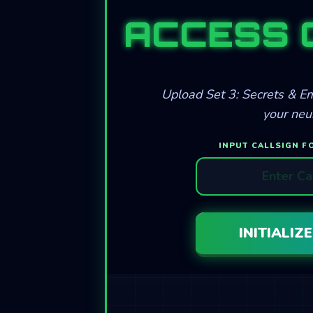
ACCESS 
Upload Set 3: Secrets & E
your neur
INPUT CALLSIGN F
INITIALIZ