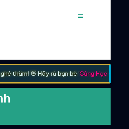
é thăm! 👋 Hãy rủ bạn bè '
Cùng Học - Cùng T
nh