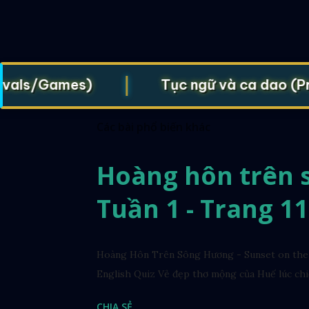
|
ls/Games)
Tục ngữ và ca dao (Prover
Các bài phổ biến khác
Hoàng hôn trên s
Tuần 1 - Trang 11
Hoàng Hôn Trên Sông Hương - Sunset on the 
English Quiz Vẻ đẹp thơ mộng của Huế lúc chi
CHIA SẺ