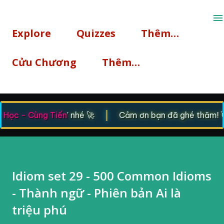
Chuyển đến nội dung chính
Explore
Quizzes
Thêm…
Cửu Chương
Thêm…
|
Học - Cùng Tiến
' nhé 🚀
Cảm ơn bạn đã ghé thăm! 👋 
Idiom set 29 - 500 Common Idioms
- Thành ngữ - Phiên bản Ai là
triệu phú