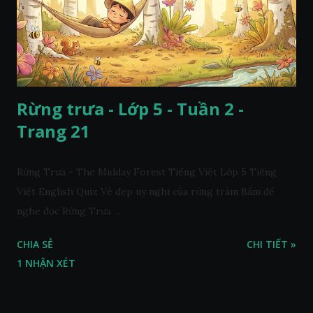
Rừng trưa - Lớp 5 - Tuần 2 -
Trang 21
Rừng Trưa - The Midday Forest Tiếng Việt Lớp 5 Tiếng
Việt English Quiz Vẻ đẹp uy nghi của rừng tràm Bấm để
nghe đọc Rừng Trưa ...
CHIA SẺ
CHI TIẾT »
1 NHẬN XÉT