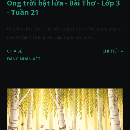
Ông trời bật lửa - Bài Thơ - Lớp 3
- Tuần 21
Ông Trời Bật Lửa - The Sky Lights a Fire The Sky Lights a
Fire Tiếng Việt English Quiz Nghe đọc thơ ...
CHIA SẺ
CHI TIẾT »
ĐĂNG NHẬN XÉT