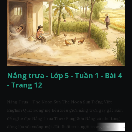
Nắng trưa - Lớp 5 - Tuần 1 - Bài 4
- Trang 12
Nắng Trưa - The Noon Sun The Noon Sun Tiếng Việt
English Quiz Bóng mẹ liêu xiêu giữa nắng trưa gay gắt Bấm
để nghe đọc Nắng Trưa Theo Băng Sơn Nắng cứ như từng
dòng lửa xối xuống mặt đất. Buổi trưa ngồi trong nhà nhìn