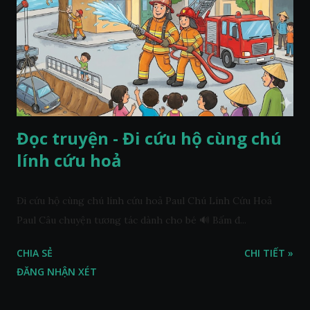
Đọc truyện - Đi cứu hộ cùng chú
lính cứu hoả
Đi cứu hộ cùng chú lính cứu hoả Paul Chú Lính Cứu Hoả
Paul Câu chuyện tương tác dành cho bé 🔊 Bấm đ...
CHIA SẺ
CHI TIẾT »
ĐĂNG NHẬN XÉT