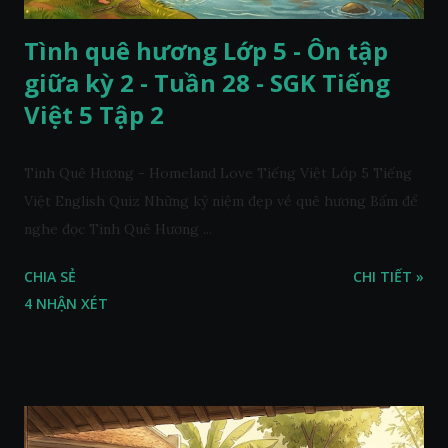
Tình quê hương Lớp 5 - Ôn tập
giữa kỳ 2 - Tuần 28 - SGK Tiếng
Việt 5 Tập 2
Tình Quê Hương - Homeland Love Tiếng Việt Lớp 5 Tiếng
Việt English Quiz Những kỷ niệm đẹp về quê hương Bấm để
nghe đọc Tình Quê Hương ...
CHIA SẺ
CHI TIẾT »
4 NHẬN XÉT