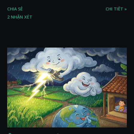
ra sân, thấy rất rõ n...
CHIA SẺ
CHI TIẾT »
2 NHẬN XÉT