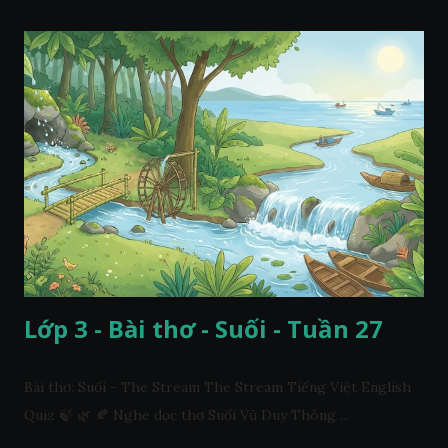
Lớp 3 - Bài thơ - Suối - Tuần 27
Bài thơ: Suối - The Stream The Stream Tiếng Việt English
Quiz 🍃 🌿 🍂 Nghe đọc thơ Suối Vũ Duy Thông ...