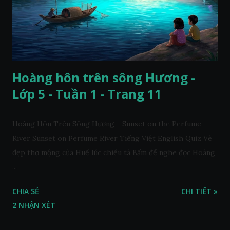
Hoàng hôn trên sông Hương -
Lớp 5 - Tuần 1 - Trang 11
Hoàng Hôn Trên Sông Hương - Sunset on the Perfume
River Sunset on Perfume River Tiếng Việt English Quiz Vẻ
đẹp thơ mộng của Huế lúc chiều tà Bấm để nghe đọc Hoàng
...
CHIA SẺ
CHI TIẾT »
2 NHẬN XÉT