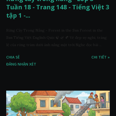
Tuần 18 - Trang 148 - Tiếng Việt 3
tập 1 -...
Rừng Cây Trong Nắng - Forest in the Sun Forest in the
Sun Tiếng Việt English Quiz 🍃 🌿 🍂 Vẻ đẹp uy nghi, tráng
lệ của rừng tràm dưới ánh nắng mặt trời Nghe đọc bài ...
CHIA SẺ
CHI TIẾT »
ĐĂNG NHẬN XÉT